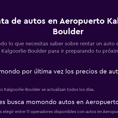
Ver precios
ta de autos en Aeropuerto Kal
Boulder
Ver precios
odo lo que necesitas saber sobre rentar un auto
Kalgoorlie-Boulder para ir preparando tu próxim
k
ondo por última vez los precios de au
Ver precios
 Kalgoorlie-Boulder se actualizan todos los días.
es busca momondo autos en Aeropuerto 
 elegir entre 11 operadores disponibles con autos en Aeropu
Ver precios