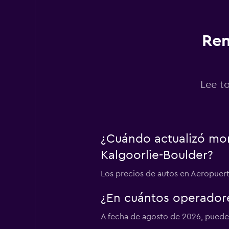
Budget
1 punto de renta
Ren
Firefly
Lee t
1 punto de renta
Routes Car & Truc
¿Cuándo actualizó mom
Rentals
Kalgoorlie-Boulder?
1 punto de renta
Los precios de autos en Aeropuerto
¿En cuántos operador
Shouqi
A fecha de agosto de 2026, puedes