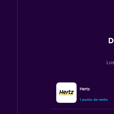
axis
displaying
values.
Range:
0
to
12000.
D
Los
Hertz
1 punto de renta