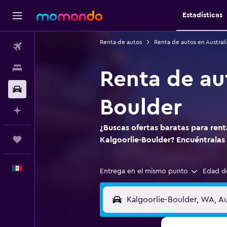
Estadísticas
Renta de autos
Renta de autos en Australi
Vuelos
Alojamientos
Renta de au
Autos
Boulder
Planifica con IA
¿Buscas ofertas baratas para ren
Trips
Kalgoorlie-Boulder? Encuéntrala
Español
Entrega en el mismo punto
Edad d