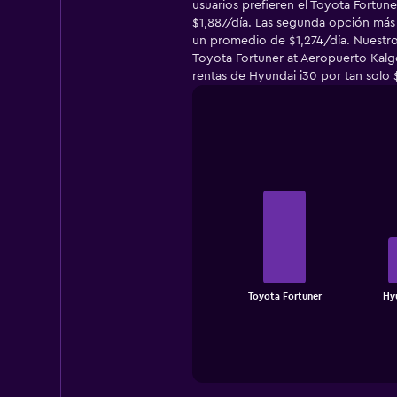
usuarios prefieren el Toyota Fortu
$1,887/día. Las segunda opción más 
un promedio de $1,274/día. Nuestro
Toyota Fortuner at Aeropuerto Kalgo
rentas de Hyundai i30 por tan solo $
Bar
Chart
graphic.
chart
with
3
bars.
The
chart
End
Toyota Fortuner
Hyu
of
has
interactive
1
chart
X
axis
displaying
categories.