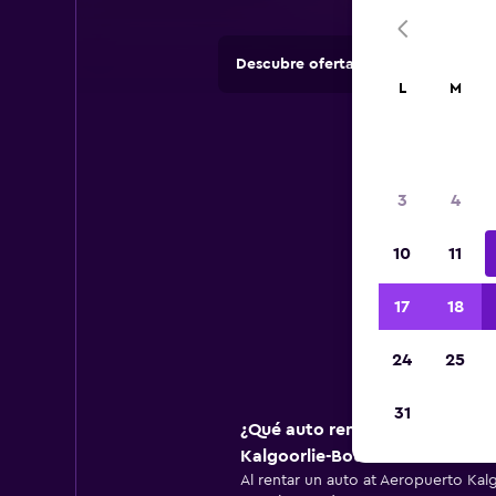
Descubre ofertas de agencias de 
L
M
Inf
3
4
re
10
11
Infor
17
18
24
25
31
¿Qué auto renta la mayoría de 
Kalgoorlie-Boulder?
Al rentar un auto at Aeropuerto Kal