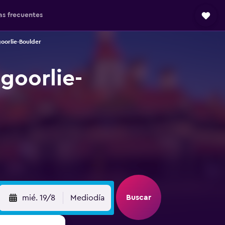
as frecuentes
oorlie-Boulder
goorlie-
Buscar
mié. 19/8
Mediodía