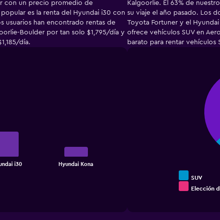
ner con un precio promedio de
Kalgoorlie. El 63% de nuest
popular es la renta del Hyundai i30 con
su viaje el año pasado. Los 
s usuarios han encontrado rentas de
Toyota Fortuner y el Hyundai
orlie-Boulder por tan solo $1,795/día y
ofrece vehículos SUV en Aerop
1,185/día.
barato para rentar vehículos S
Pie
Chart
graphic.
chart
with
3
slices.
ndai i30
Hyundai Kona
SUV
Elección d
End
of
interactive
chart