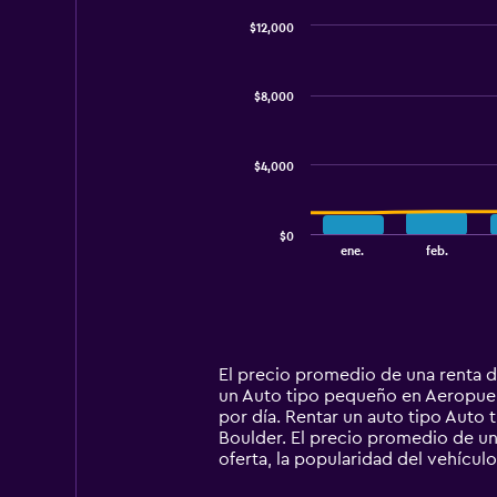
$12,000
Combination
Chart
graphic.
chart
with
$8,000
2
data
series.
$4,000
The
chart
has
$0
1
End
ene.
feb.
of
X
interactive
axis
chart
displaying
categories.
Range:
14
El precio promedio de una renta 
categories.
un Auto tipo pequeño en Aeropuert
The
por día. Rentar un auto tipo Aut
chart
Boulder. El precio promedio de un
has
oferta, la popularidad del vehículo
1
Y