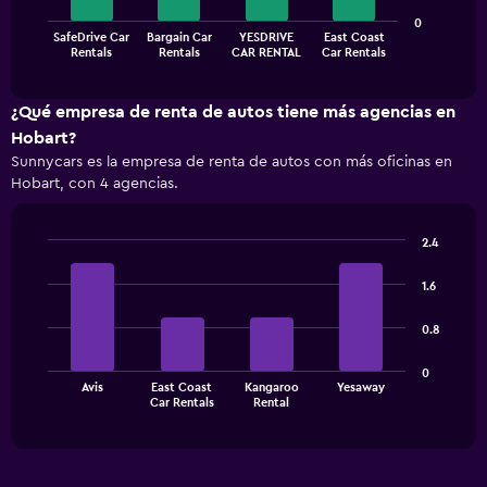
The
0
SafeDrive Car
Bargain Car
YESDRIVE
East Coast
chart
End
Rentals
Rentals
CAR RENTAL
Car Rentals
of
has
interactive
1
chart
X
¿Qué empresa de renta de autos tiene más agencias en
axis
Hobart?
displaying
Sunnycars es la empresa de renta de autos con más oficinas en
categories.
Hobart, con 4 agencias.
Range:
4
categories.
2.4
The
Bar
Chart
chart
graphic.
chart
1.6
has
with
1
4
0.8
bars.
Y
axis
The
displaying
0
Avis
East Coast
Kangaroo
Yesaway
chart
values.
End
Car Rentals
Rental
of
has
Range:
interactive
1
0
chart
X
to
axis
360.