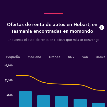
displaying
categories.
Range:
4
categories.
Ofertas de renta de autos en Hobart, en
The
chart
Tasmania encontradas en momondo
has
1
Encuentra el auto de renta en Hobart que más te convenga
Y
axis
displaying
values.
Pequeño
Mediano
Grande
SUV
Van
Camion
Range:
0
$2,400
Combination
to
Chart
graphic.
chart
2.4.
with
$1,600
2
data
series.
$800
The
chart