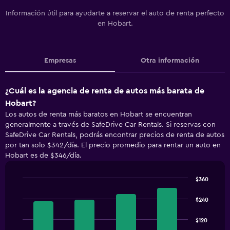
Información útil para ayudarte a reservar el auto de renta perfecto
en Hobart.
Empresas
Otra información
¿Cuál es la agencia de renta de autos más barata de
Hobart?
Los autos de renta más baratos en Hobart se encuentran
generalmente a través de SafeDrive Car Rentals. Si reservas con
SafeDrive Car Rentals, podrás encontrar precios de renta de autos
por tan solo $342/día. El precio promedio para rentar un auto en
Hobart es de $346/día.
$360
Bar
Chart
graphic.
chart
$240
with
4
$120
bars.