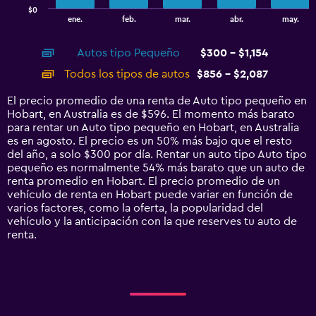
has
$0
1
End
ene.
feb.
mar.
abr.
may.
of
X
interactive
axis
chart
Autos tipo Pequeño
$300 - $1,154
displaying
categories.
Todos los tipos de autos
$856 - $2,087
Range:
14
El precio promedio de una renta de Auto tipo pequeño en
categories.
Hobart, en Australia es de $596. El momento más barato
The
para rentar un Auto tipo pequeño en Hobart, en Australia
chart
es en agosto. El precio es un 50% más bajo que el resto
has
del año, a solo $300 por día. Rentar un auto tipo Auto tipo
1
pequeño es normalmente 54% más barato que un auto de
Y
renta promedio en Hobart. El precio promedio de un
axis
vehículo de renta en Hobart puede variar en función de
displaying
varios factores, como la oferta, la popularidad del
values.
vehículo y la anticipación con la que reserves tu auto de
Range:
renta.
0
to
2400.