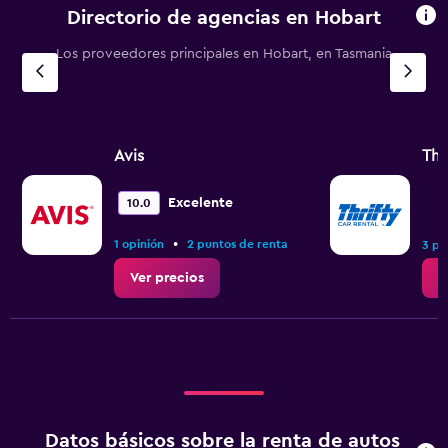
Directorio de agencias en Hobart
Los proveedores principales en Hobart, en Tasmania
Avis
Thr
Excelente
10.0
•
1 opinión
2 puntos de renta
3 pu
Ver precios
V
Datos básicos sobre la renta de autos