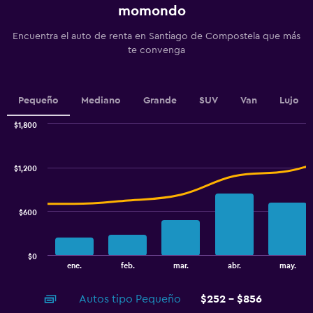
has
momondo
1
Y
Encuentra el auto de renta en Santiago de Compostela que más
axis
te convenga
displaying
values.
Range:
0
Pequeño
Mediano
Grande
SUV
Van
Lujo
to
2.4.
$1,800
Combination
Chart
graphic.
chart
with
$1,200
2
data
series.
$600
The
chart
has
$0
1
End
ene.
feb.
mar.
abr.
may.
of
X
interactive
axis
chart
Autos tipo Pequeño
$252 - $856
displaying