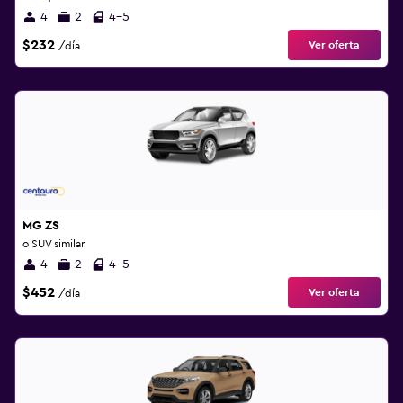
4
2
4-5
$232
Ver oferta
/día
MG ZS
o SUV similar
4
2
4-5
$452
Ver oferta
/día