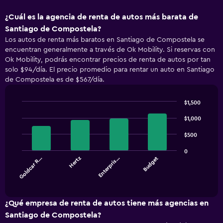
¿Cuál es la agencia de renta de autos más barata de
Santiago de Compostela?
Los autos de renta más baratos en Santiago de Compostela se
encuentran generalmente a través de Ok Mobility. Si reservas con
Ok Mobility, podrás encontrar precios de renta de autos por tan
solo $94/día. El precio promedio para rentar un auto en Santiago
de Compostela es de $567/día.
$1,500
Bar
Chart
graphic.
$1,000
chart
with
4
$500
bars.
0
Goldcar R…
Hertz
Enterpris…
Budget
The
chart
End
of
has
interactive
1
chart
X
¿Qué empresa de renta de autos tiene más agencias en
axis
Santiago de Compostela?
displaying