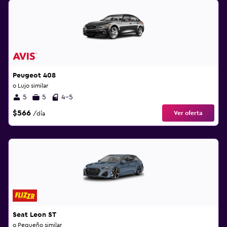
Peugeot 408
o Lujo similar
5
5
4-5
$566
Ver oferta
/día
Seat Leon ST
o Pequeño similar