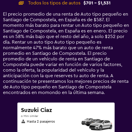
categories.
Todos los tipos de autos
$701 - $1,531
Range:
14
El precio promedio de una renta de Auto tipo pequeño en
categories.
Santiago de Compostela, en España es de $587. El
The
momento más barato para rentar un Auto tipo pequeño en
chart
Santiago de Compostela, en España es en enero. El precio
has
es un 58% más bajo que el resto del año, a solo $252 por
1
día. Rentar un auto tipo Auto tipo pequeño es
Y
normalmente 47% más barato que un auto de renta
axis
promedio en Santiago de Compostela. El precio
displaying
promedio de un vehículo de renta en Santiago de
values.
Compostela puede variar en función de varios factores,
Range:
como la oferta, la popularidad del vehículo y la
0
anticipación con la que reserves tu auto de renta. A
to
continuación te presentamos los mejores precios de renta
1800.
de Auto tipo pequeño en Santiago de Compostela
encontrados en momondo en la última semana.
Suzuki Ciaz
o Mini similar
Hasta 2 pasajeros