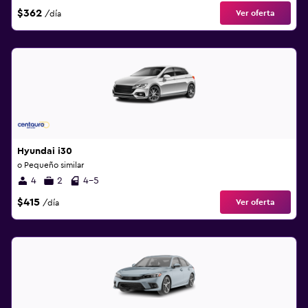
$362
Ver oferta
/día
Hyundai i30
o Pequeño similar
4
2
4-5
$415
Ver oferta
/día