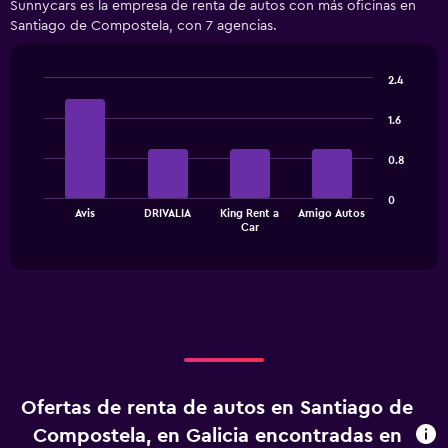
Sunnycars es la empresa de renta de autos con más oficinas en
categories.
Santiago de Compostela, con 7 agencias.
Range:
4
categories.
2.4
The
Bar
Chart
chart
graphic.
chart
1.6
has
with
1
4
0.8
bars.
Y
axis
The
displaying
0
Avis
DRIVALIA
King Rent a
Amigo Autos
chart
values.
End
Car
of
has
Range:
interactive
1
0
chart
X
to
axis
1500.
displaying
categories.
Range:
4
categories.
Ofertas de renta de autos en Santiago de
The
chart
Compostela, en Galicia encontradas en