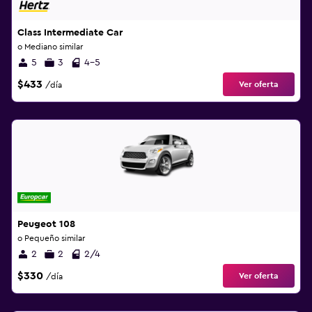
Class Intermediate Car
o Mediano similar
5
3
4-5
$433
Ver oferta
/día
Peugeot 108
o Pequeño similar
2
2
2/4
$330
Ver oferta
/día