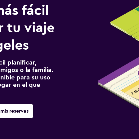
ás fácil
 tu viaje
geles
l planificar,
migos o la familia.
onible para su uso
gar en el que
mis reservas