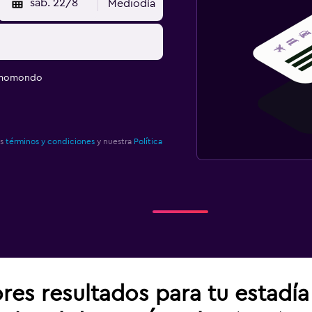
sáb. 22/8
Mediodía
e momondo
os
términos y condiciones
y nuestra
Política
res resultados para tu estadí