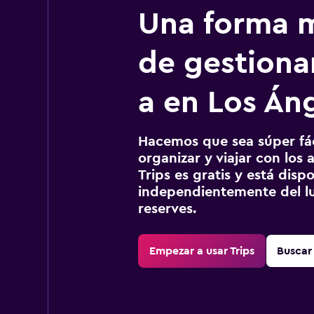
Una forma m
de gestionar
a en Los Án
Hacemos que sea súper fáci
organizar y viajar con los a
Trips es gratis y está disp
independientemente del lu
reserves.
Empezar a usar Trips
Buscar 