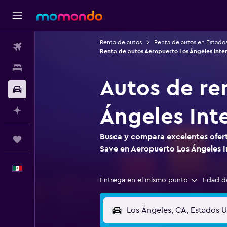
Renta de autos
Renta de autos en Estado
Vuelos
Renta de autos Aeropuerto Los Ángeles Inter
Alojamientos
Autos de re
Autos
Ángeles Int
Planifica con IA
Busca y compara excelentes ofert
Trips
Save en Aeropuerto Los Ángeles I
Español
Entrega en el mismo punto
Edad d