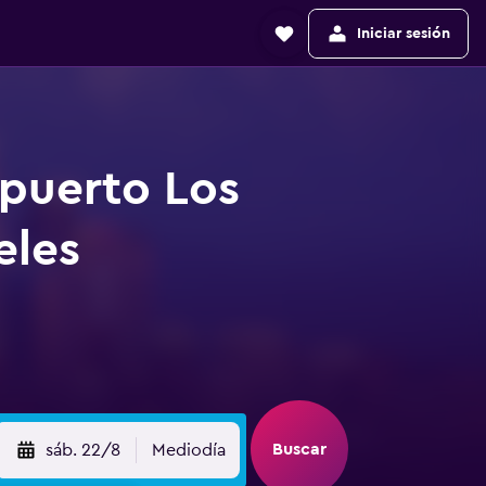
Iniciar sesión
opuerto Los
eles
Buscar
sáb. 22/8
Mediodía