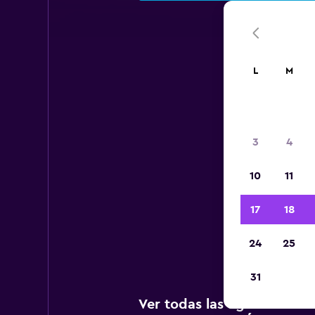
L
M
Aer
3
4
10
11
A c
age
17
18
Áng
24
25
31
Ver todas las agencias de