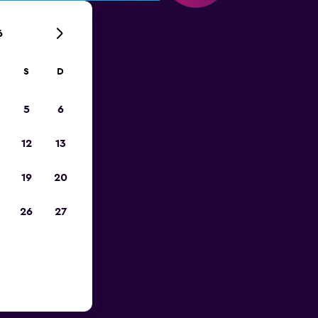
6
S
D
ca de
5
6
ional de
12
13
19
20
 una de las
opuerto Los
26
27
rección y el