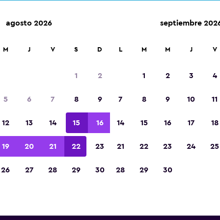
agosto 2026
septiembre 202
M
J
V
S
D
L
M
M
J
V
Autos de renta de U-Save cer
1
2
1
2
3
4
opuerto Los Ángeles Internac
5
6
7
8
9
7
8
9
10
11
Los Ángeles
12
13
14
15
16
14
15
16
17
18
ontinuación encontrarás información sobre cada
ncias de renta de autos de U-Save cerca de Aer
19
20
21
22
23
21
22
23
24
25
eles Internacional de Los Ángeles, incluidos la di
26
27
28
29
30
28
29
30
número de teléfono
 U-Save cerca de