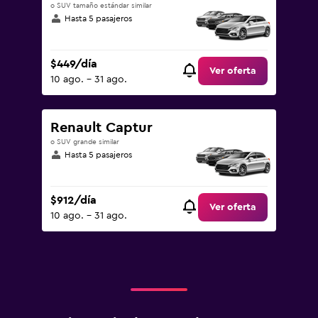
o SUV tamaño estándar similar
Hasta 5 pasajeros
$449/día
Ver oferta
10 ago. - 31 ago.
Renault Captur
o SUV grande similar
Hasta 5 pasajeros
$912/día
Ver oferta
10 ago. - 31 ago.