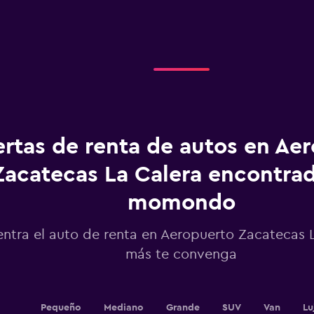
X
axis
displaying
Días
antes
de
la
renta.
Range:
91
categories.
ertas de renta de autos en Ae
The
chart
Zacatecas La Calera encontra
has
1
momondo
Y
axis
displaying
ntra el auto de renta en Aeropuerto Zacatecas 
values.
más te convenga
Range:
200
to
320.
Pequeño
Mediano
Grande
SUV
Van
Lu