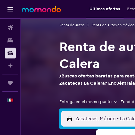
Últimas ofertas
Est
Renta de autos
Renta de autos en México
Vuelos
Alojamientos
Renta de au
Autos
Calera
Planifica con IA
¿Buscas ofertas baratas para ren
Trips
Zacatecas La Calera? Encuéntral
Español
Entrega en el mismo punto
Edad d