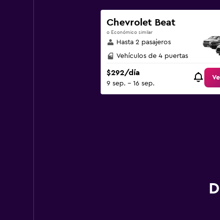
Y
axis
displaying
Chevrolet Beat
values.
o Económico similar
Range:
Hasta 2 pasajeros
0
to
Vehículos de 4 puertas
900.
$292/día
Ve
9 sep. - 16 sep.
D