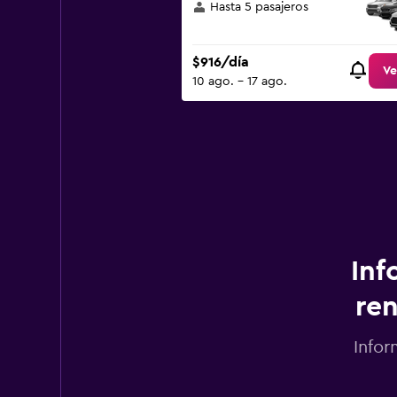
Hasta 5 pasajeros
$916/día
Ve
10 ago. - 17 ago.
Inf
ren
Infor