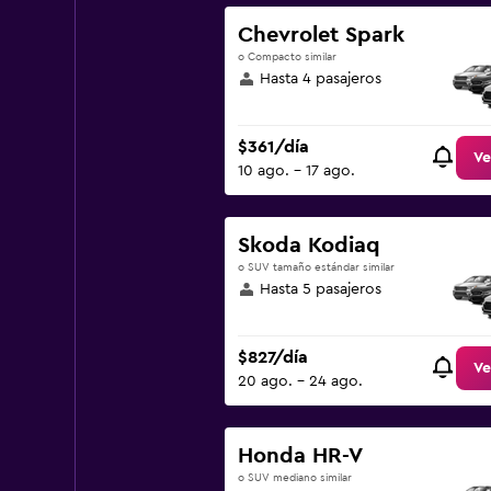
Chevrolet Spark
o Compacto similar
Hasta 4 pasajeros
$361/día
Ve
10 ago. - 17 ago.
Skoda Kodiaq
o SUV tamaño estándar similar
Hasta 5 pasajeros
$827/día
Ve
20 ago. - 24 ago.
Honda HR-V
o SUV mediano similar