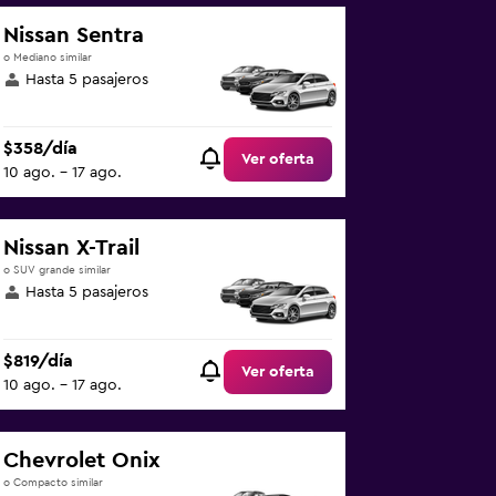
Nissan Sentra
o Mediano similar
Hasta 5 pasajeros
$358/día
Ver oferta
10 ago. - 17 ago.
Nissan X-Trail
o SUV grande similar
Hasta 5 pasajeros
$819/día
Ver oferta
10 ago. - 17 ago.
Chevrolet Onix
o Compacto similar