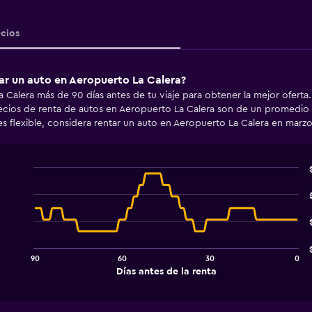
ecios
ar un auto en Aeropuerto La Calera?
 Calera más de 90 días antes de tu viaje para obtener la mejor oferta
recios de renta de autos en Aeropuerto La Calera son de un promedio 
es flexible, considera rentar un auto en Aeropuerto La Calera en mar
Line
Chart
graphic.
chart
with
91
data
points.
90
60
30
0
The
End
Días antes de la renta
chart
of
interactive
has
chart
1