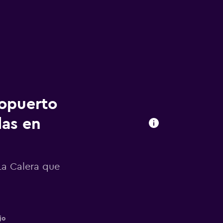
ropuerto
das en
La Calera que
jo