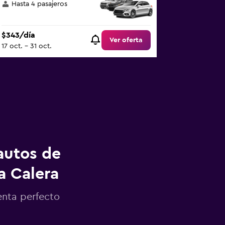
Hasta 4 pasajeros
$343/día
Ver oferta
17 oct. - 31 oct.
autos de
a Calera
enta perfecto