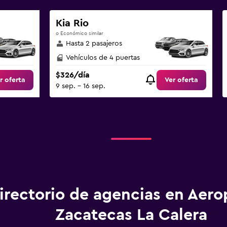
Kia Rio
o Económico similar
Hasta 2 pasajeros
Vehículos de 4 puertas
$326/día
r oferta
Ver oferta
9 sep. - 16 sep.
irectorio de agencias en Aero
Zacatecas La Calera