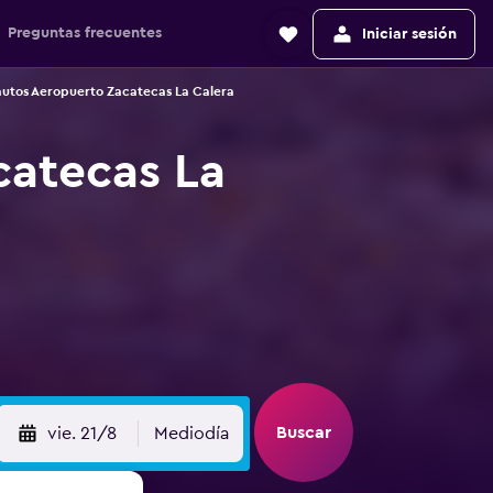
Preguntas frecuentes
Iniciar sesión
autos Aeropuerto Zacatecas La Calera
catecas La
Buscar
vie. 21/8
Mediodía