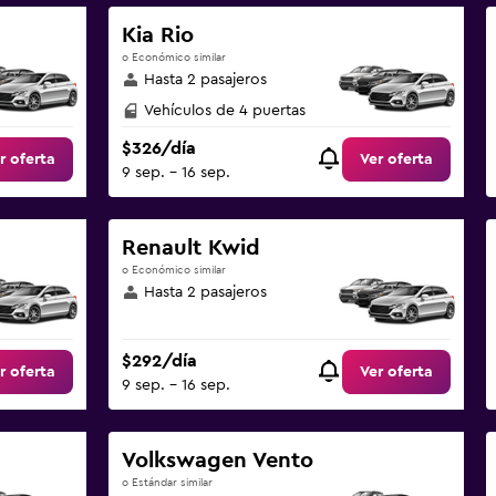
Kia Rio
o Económico similar
Hasta 2 pasajeros
Vehículos de 4 puertas
$326/día
r oferta
Ver oferta
9 sep. - 16 sep.
Renault Kwid
o Económico similar
Hasta 2 pasajeros
$292/día
r oferta
Ver oferta
9 sep. - 16 sep.
Volkswagen Vento
o Estándar similar