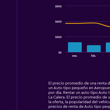
$900
Combination
Chart
graphic.
chart
with
$600
2
data
series.
$300
The
chart
has
$0
1
End
ene.
feb.
of
X
interactive
axis
chart
displaying
categories.
Range:
14
El precio promedio de una renta 
categories.
un Auto tipo pequeño en Aeropuert
The
por día. Rentar un auto tipo Aut
chart
La Calera. El precio promedio de 
has
la oferta, la popularidad del vehí
1
precios de renta de Auto tipo pe