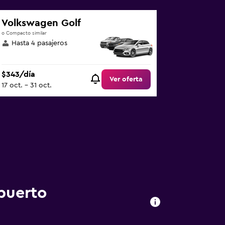
Volkswagen Golf
o Compacto similar
Hasta 4 pasajeros
$343/día
Ver oferta
17 oct. - 31 oct.
puerto