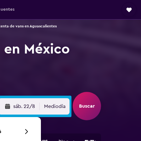
cuentes
enta de vans en Aguascalientes
, en México
Buscar
sáb. 22/8
Mediodía
6