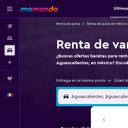
Últimas
Renta de autos
Renta de autos en México
Vuelos
Alojamientos
Renta de va
Autos
¿Buscas ofertas baratas para rent
Planifica con IA
Aguascalientes, en México? Encu
Trips
Entrega en el mismo punto
Edad d
Español