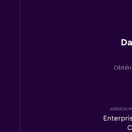
Budget
Aceptable
5.1
2 opiniones
2 puntos de renta
Da
Ace
Obtén 
1 punto de renta
Fox
AGENCIA M
2 puntos de renta
Enterpri
C