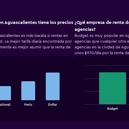
n Aguascalientes tiene los precios
¿Qué empresa de renta de
agencias?
scalientes es más barata si rentas en
Budget es muy popular en Ag
. La mejor tarifa diaria encontrada por
agencias que cualquier otra 
nte es mejor asumir que la renta de
agencias en la ciudad de Agu
unos $970/día por la renta d
Bar
Chart
graphic.
chart
with
2
bars.
The
ational
Hertz
Dollar
chart
End
Budget
of
has
interactive
1
chart
X
axis