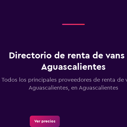
displaying
categories.
Range:
2
categories.
The
chart
has
1
Directorio de renta de vans
Y
axis
displaying
Aguascalientes
values.
Range:
Todos los principales proveedores de renta de 
0
to
Aguascalientes, en Aguascalientes
2.4.
Ver precios