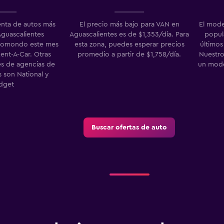
Ver precios
enta de autos más
El precio más bajo para VAN en
El mode
Aguascalientes
Aguascalientes es de $1,353/día. Para
popula
momondo este mes
esta zona, puedes esperar precios
últimos 
Rent-A-Car. Otras
promedio a partir de $1,758/día.
Nuestro
s de agencias de
un mode
s son National y
dget
Buscar ofertas de auto