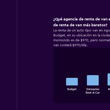
¿Qué agencia de renta de van e
de renta de van más baratos?
La renta de un auto tipo van en Agua
Budget, en su ubicación en la ciudad
momondo es de $970, pero normalme
van costará $970/día.
Bar
Chart
graphic.
chart
with
5
bars.
The
Budget
Enterprise
N
chart
End
Rent-A-Car
of
has
interactive
1
chart
X
axis