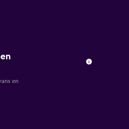
 en
vans en