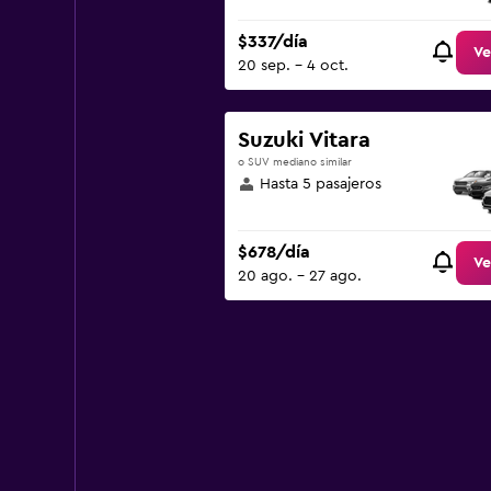
$337/día
Ve
20 sep. - 4 oct.
Suzuki Vitara
o SUV mediano similar
Hasta 5 pasajeros
$678/día
Ve
20 ago. - 27 ago.