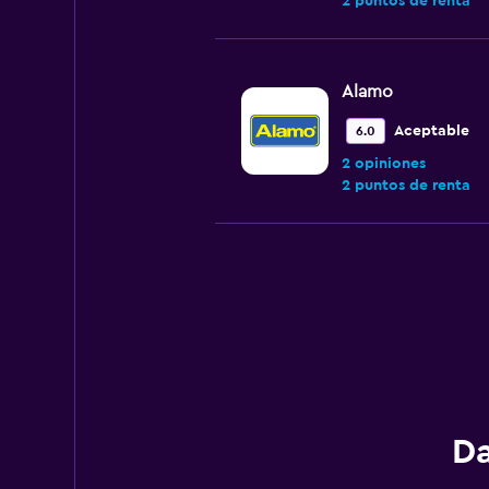
2 puntos de renta
Alamo
Aceptable
6.0
2 opiniones
2 puntos de renta
Avis
Mediocre
4.0
2 opiniones
3 puntos de renta
Da
Fox