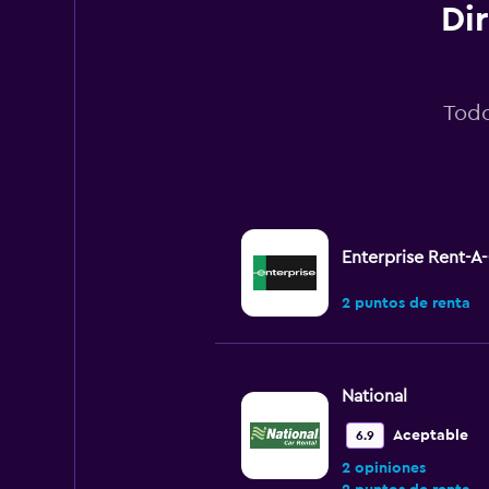
Di
Todo
Enterprise Rent-A
2 puntos de renta
National
Aceptable
6.9
2 opiniones