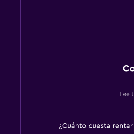
1 opinión
2 puntos de renta
Co
Lee 
¿Cuánto cuesta rentar