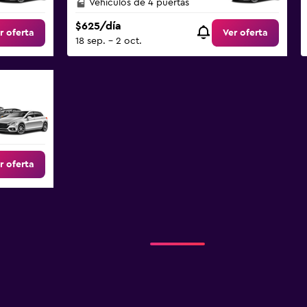
Vehículos de 4 puertas
$625/día
r oferta
Ver oferta
18 sep. - 2 oct.
r oferta