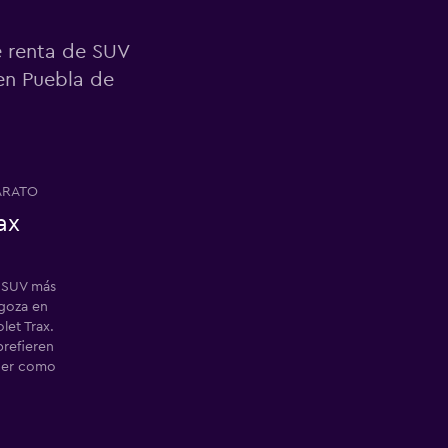
e renta de SUV
 en Puebla de
ARATO
ax
a SUV más
goza en
let Trax.
prefieren
der como