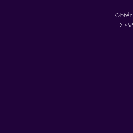
1 punto de renta
Obtén 
y ag
Thrifty
3 puntos de renta
Budget
Malo
2.8
9 opiniones
1 punto de renta
Payless
Malo
2.0