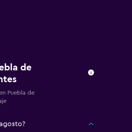
ebla de
ntes
 en Puebla de
aje
 agosto?