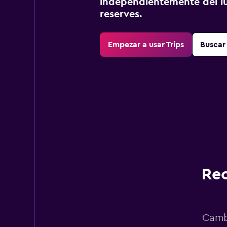
independientemente del lu
reserves.
Empezar a usar Trips
Buscar 
Rec
Cambi