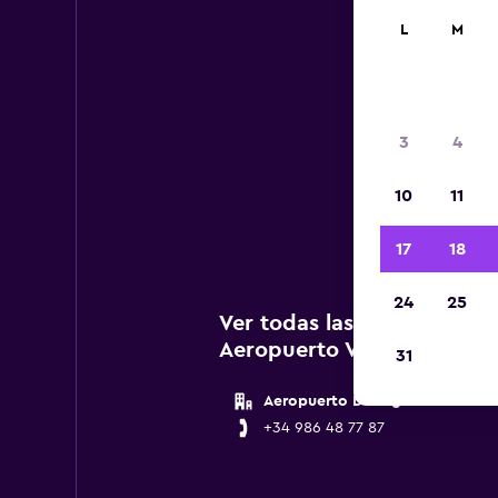
L
M
3
4
A c
10
11
age
17
18
24
25
Ver todas las agencias de 
Aeropuerto Vigo
31
Aeropuerto De Vigo
+34 986 48 77 87