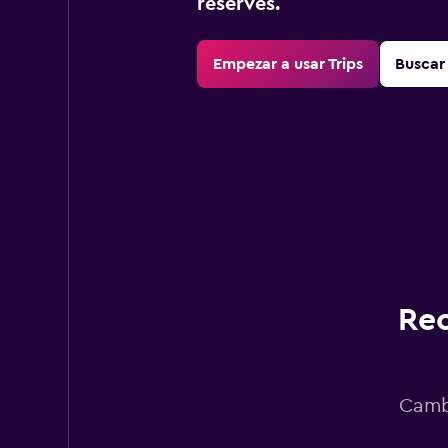
reserves.
Empezar a usar Trips
Buscar 
Rec
Cambi