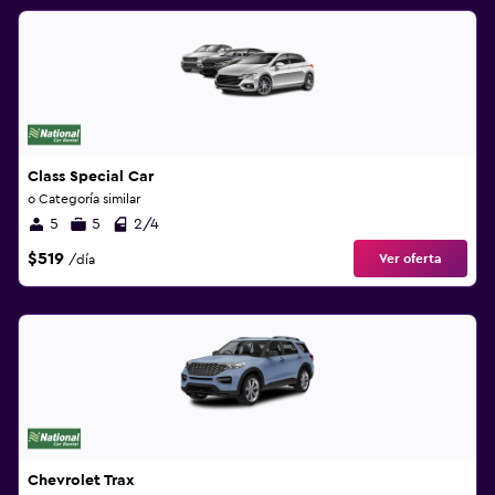
Class Special Car
o Categoría similar
5
5
2/4
$519
Ver oferta
/día
Chevrolet Trax