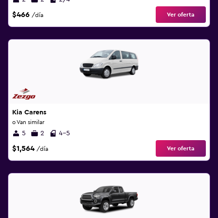
$466
Ver oferta
/día
Kia Carens
o Van similar
5
2
4-5
$1,564
Ver oferta
/día