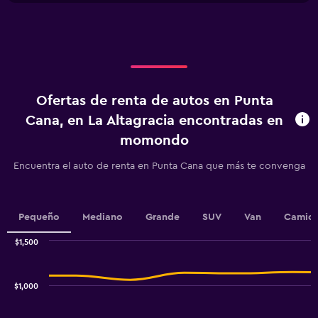
X
axis
displaying
categories.
Range:
4
categories.
Ofertas de renta de autos en Punta
The
chart
Cana, en La Altagracia encontradas en
has
momondo
1
Y
Encuentra el auto de renta en Punta Cana que más te convenga
axis
displaying
values.
Range:
Pequeño
Mediano
Grande
SUV
Van
Camion
0
to
$1,500
600.
Combination
Chart
graphic.
chart
with
$1,000
2
data
series.