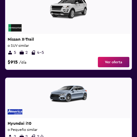
Nissan X-Trail
o SUV similar
5
2
4-5
$915
Ver oferta
/día
Hyundai i10
o Pequeño similar
2
2
2/4