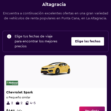
Altagracia
Encuentra a continuación excelentes ofertas en una gran variedad
de vehículos de renta populares en Punta Cana, en La Altagracia.
Elige tus fechas de viaje
para encontrar los mejores
Elige las fechas
precios
Chevrolet Spark
o Pequeño similar
2
2
4-5
$464
Ver oferta