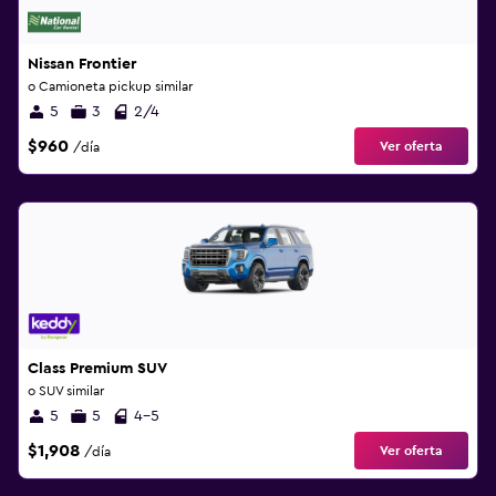
Nissan Frontier
o Camioneta pickup similar
5
3
2/4
$960
Ver oferta
/día
Class Premium SUV
o SUV similar
5
5
4-5
$1,908
Ver oferta
/día