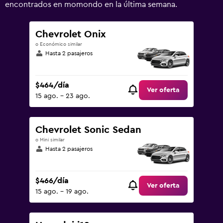
1500.
encontrados en momondo en la última semana.
Chevrolet Onix
o Económico similar
Hasta 2 pasajeros
$464/día
Ver oferta
15 ago. - 23 ago.
Chevrolet Sonic Sedan
o Mini similar
Hasta 2 pasajeros
$466/día
Ver oferta
15 ago. - 19 ago.