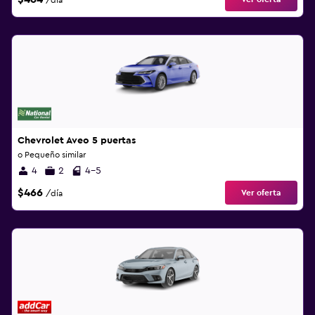
/día
Chevrolet Aveo 5 puertas
o Pequeño similar
4
2
4-5
$466
Ver oferta
/día