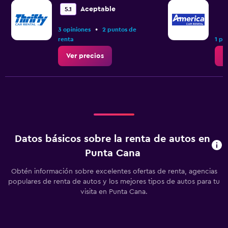
Aceptable
5.1
•
3 opiniones
2 puntos de
renta
1 pu
Ver precios
V
Datos básicos sobre la renta de autos en
Punta Cana
Obtén información sobre excelentes ofertas de renta, agencias
populares de renta de autos y los mejores tipos de autos para tu
visita en Punta Cana.