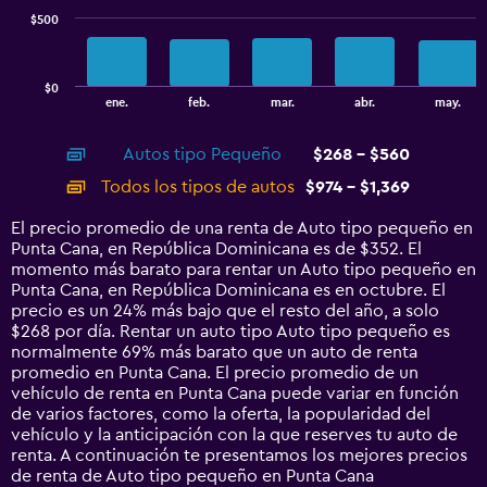
$500
The
chart
has
$0
1
End
ene.
feb.
mar.
abr.
may.
of
X
interactive
axis
chart
Autos tipo Pequeño
$268 - $560
displaying
categories.
Todos los tipos de autos
$974 - $1,369
Range:
14
El precio promedio de una renta de Auto tipo pequeño en
categories.
Punta Cana, en República Dominicana es de $352. El
The
momento más barato para rentar un Auto tipo pequeño en
chart
Punta Cana, en República Dominicana es en octubre. El
has
precio es un 24% más bajo que el resto del año, a solo
1
$268 por día. Rentar un auto tipo Auto tipo pequeño es
Y
normalmente 69% más barato que un auto de renta
axis
promedio en Punta Cana. El precio promedio de un
displaying
vehículo de renta en Punta Cana puede variar en función
values.
de varios factores, como la oferta, la popularidad del
Range:
vehículo y la anticipación con la que reserves tu auto de
0
renta. A continuación te presentamos los mejores precios
to
de renta de Auto tipo pequeño en Punta Cana