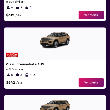
o SUV similar
4
2
4-5
$612
Ver oferta
/día
Class Intermediate SUV
o SUV similar
5
3
4-5
$642
Ver oferta
/día