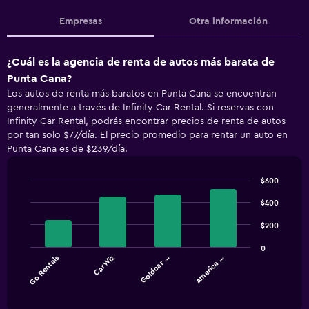
Empresas
Otra información
¿Cuál es la agencia de renta de autos más barata de
Punta Cana?
Los autos de renta más baratos en Punta Cana se encuentran
generalmente a través de Infinity Car Rental. Si reservas con
Infinity Car Rental, podrás encontrar precios de renta de autos
por tan solo $77/día. El precio promedio para rentar un auto en
Punta Cana es de $239/día.
$600
Bar
Chart
graphic.
$400
chart
with
4
$200
bars.
0
Go Rentals
CarWiz
Goldcar …
America …
The
chart
End
of
has
interactive
1
chart