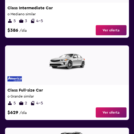
Class Intermediate Car
o Mediano similar
5
3
4-5
$386
Ver oferta
/día
Class Full-size Car
o Grande similar
5
2
4-5
$629
Ver oferta
/día