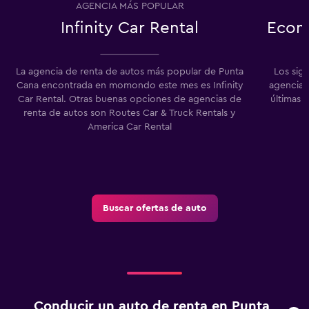
AGENCIA MÁS POPULAR
Infinity Car Rental
Econ
La agencia de renta de autos más popular de Punta
Los sig
Cana encontrada en momondo este mes es Infinity
agencias
Car Rental. Otras buenas opciones de agencias de
últimas 
renta de autos son Routes Car & Truck Rentals y
America Car Rental
Buscar ofertas de auto
Conducir un auto de renta en Punta