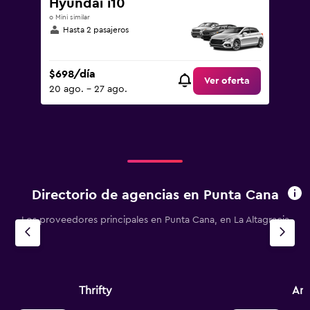
Hyundai i10
o Mini similar
Hasta 2 pasajeros
$698/día
Ver oferta
20 ago. - 27 ago.
Directorio de agencias en Punta Cana
Los proveedores principales en Punta Cana, en La Altagracia
Thrifty
Ame