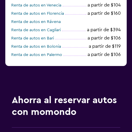
a partir de $104
Renta de autos en Venecia
a partir de $160
Renta de autos en Florencia
Renta de autos en Rávena
a partir de $394
Renta de autos en Cagliari
a partir de $106
Renta de autos en Bari
a partir de $119
Renta de autos en Bolonia
a partir de $106
Renta de autos en Palermo
a partir de $554
Renta de autos en Trieste
a partir de $1,339
Renta de autos en Bérgamo
Renta de autos en Ancona
Renta de autos en La Spezia
a partir de $497
Renta de autos en Turín
Ahorra al reservar autos
a partir de $524
Renta de autos en Olbia
con momondo
Renta de autos en Lucca
a partir de $75
Renta de autos en Catania
Renta de autos en Rímini