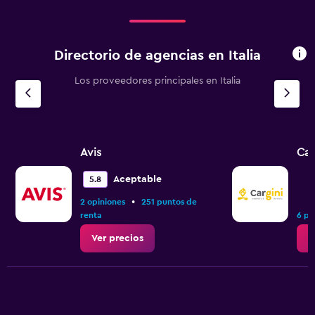
Directorio de agencias en Italia
Los proveedores principales en Italia
Avis
Car
Aceptable
5.8
•
2 opiniones
251 puntos de
renta
6 pu
Ver precios
V