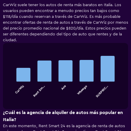
CarWiz suele tener los autos de renta más baratos en Italia. Los
usuarios pueden encontrar a menudo precios tan bajos como
$118/día cuando reservan a través de CarWiz. Es más probable
encontrar ofertas de renta de autos a través de CarWiz por menos
del precio promedio nacional de $820/día. Estos precios pueden
ser diferentes dependiendo del tipo de auto que rentes y de la
ciudad.
Bar
Chart
graphic.
chart
with
5
bars.
CarWiz
Rent Sm…
Ace
Wheego
SURPRIC…
The
chart
End
of
has
interactive
1
chart
X
¿Cuál es la agencia de alquiler de autos más popular en
axis
Italia?
displaying
En este momento, Rent Smart 24 es la agencia de renta de autos
categories.