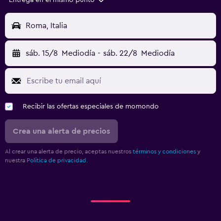
Entrega en el mismo punto
Roma, Italia
sáb. 15/8
Mediodía
-
sáb. 22/8
Mediodía
Recibir las ofertas especiales de momondo
Crea una alerta de precios
Al crear una alerta de precio, aceptas nuestros
términos y condiciones
y
nuestra
Política de privacidad.