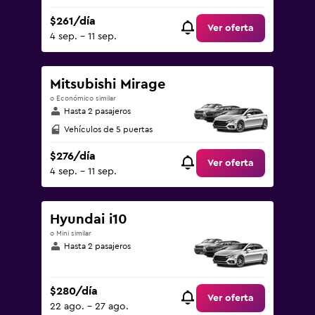
$261/día
Ver oferta
4 sep. - 11 sep.
Mitsubishi Mirage
o Económico similar
Hasta 2 pasajeros
Vehículos de 5 puertas
$276/día
Ver oferta
4 sep. - 11 sep.
Hyundai i10
o Mini similar
Hasta 2 pasajeros
$280/día
Ver oferta
22 ago. - 27 ago.