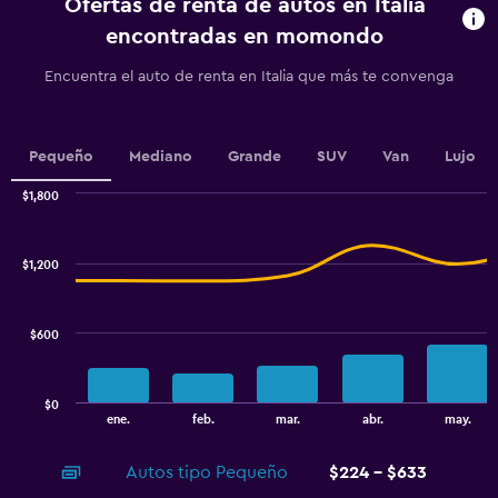
Ofertas de renta de autos en Italia
The
chart
encontradas en momondo
has
1
Encuentra el auto de renta en Italia que más te convenga
Y
axis
displaying
values.
Pequeño
Mediano
Grande
SUV
Van
Lujo
Range:
0
$1,800
Combination
to
Chart
graphic.
chart
300.
with
$1,200
2
data
series.
$600
The
chart
has
$0
1
End
ene.
feb.
mar.
abr.
may.
of
X
interactive
axis
chart
Autos tipo Pequeño
$224 - $633
displaying
categories.