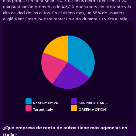
más popular en Rent Smart 24. 3 usuarios dieron Rent Smart 24
Range:
una puntuación promedio de 4.6/10 por su servicio al cliente y la
5
alta calidad de los autos. En el último mes, un 35% de usuarios
categories.
eligió Rent Smart 24 para rentar un auto durante su visita a Italia.
The
chart
has
1
Pie
Chart
Y
graphic.
chart
with
axis
4
displaying
slices.
values.
Range:
0
to
240.
Rent Smart 24
SURPRICE CAR …
Target Italy
GREEN MOTION
End
of
interactive
chart
¿Qué empresa de renta de autos tiene más agencias en
Italia?