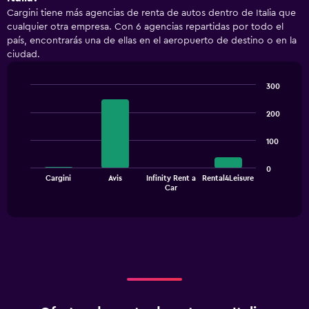
Cargini tiene más agencias de renta de autos dentro de Italia que
cualquier otra empresa. Con 6 agencias repartidas por todo el
país, encontrarás una de ellas en el aeropuerto de destino o en la
ciudad.
300
Bar
Chart
graphic.
chart
200
with
4
100
bars.
The
0
Cargini
Avis
Infinity Rent a
Rental4Leisure
chart
End
Car
of
has
interactive
1
chart
X
axis
displaying
categories.
Range:
4
categories.