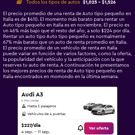
Todos los tipos de autos
$1,025 - $1,526
Range:
14
El precio promedio de una renta de Auto tipo pequeño en
categories.
Italia es de $410. El momento más barato para rentar un
The
Auto tipo pequeño en Italia es en noviembre. El precio es
chart
un 46% más bajo que el resto del año, a solo $224 por día.
has
Rentar un auto tipo Auto tipo pequeño es normalmente
1
67% más barato que un auto de renta promedio en Italia.
Y
El precio promedio de un vehículo de renta en Italia
axis
puede variar en función de varios factores, como la oferta,
displaying
la popularidad del vehículo y la anticipación con la que
values.
reserves tu auto de renta. A continuación te presentamos
Range:
los mejores precios de renta de Auto tipo pequeño en
0
Italia encontrados en momondo en la última semana.
to
1800.
Audi A3
o Mini similar
Hasta 2 pasajeros
Vehículos de 4 puertas
$227/día
Ver oferta
4 sep. - 11 sep.