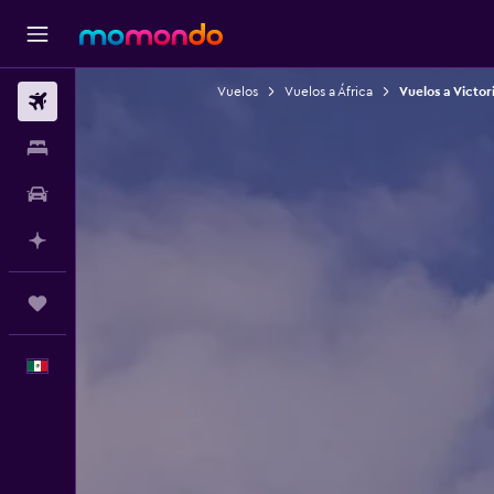
Vuelos
Vuelos a África
Vuelos a Victori
Vuelos
Alojamientos
Autos
Planifica con IA
Trips
Español