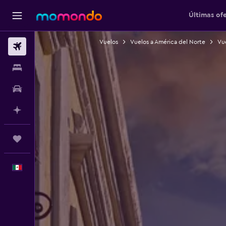
Últimas of
Vuelos
Vuelos a América del Norte
Vu
Vuelos
Alojamientos
Autos
Planifica con IA
Trips
Español