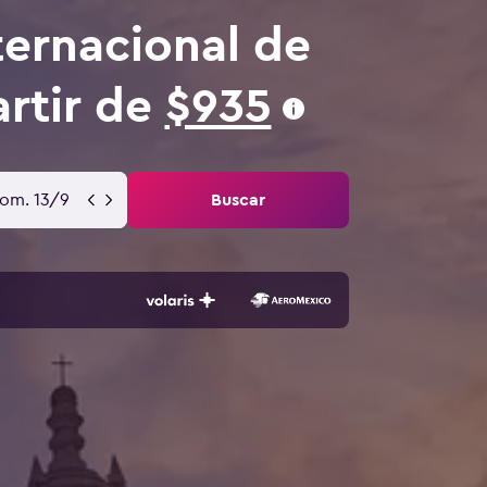
ternacional de
artir de
$935
om. 13/9
Buscar