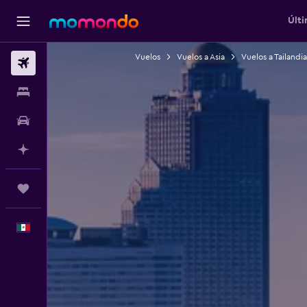
Últi
Vuelos
Vuelos a Asia
Vuelos a Tailandia
Vuelos
Alojamientos
Autos
Planifica con IA
Trips
Español