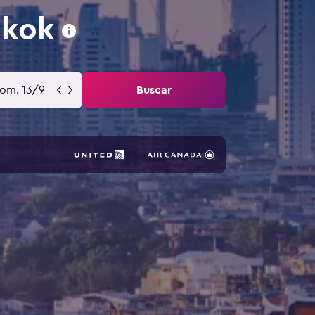
gkok
om. 13/9
Buscar