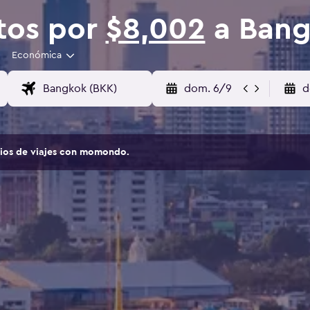
tos por
$8,002
a Ban
Económica
dom. 6/9
d
tios de viajes con momondo.