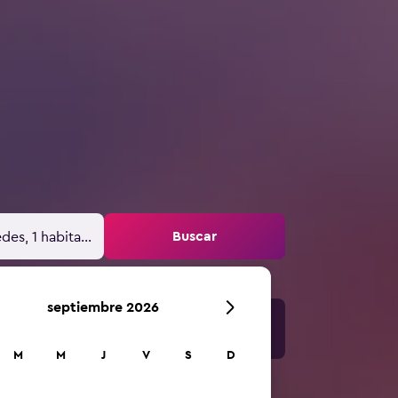
Buscar
des, 1 habitación
septiembre 2026
M
M
J
V
S
D