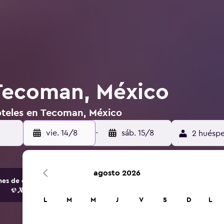
Tecoman, México
oteles en Tecoman, México
vie. 14/8
-
sáb. 15/8
2 huéspe
agosto 2026
s de opciones de hoteles y alojamientos.
L
M
M
J
V
S
D
L