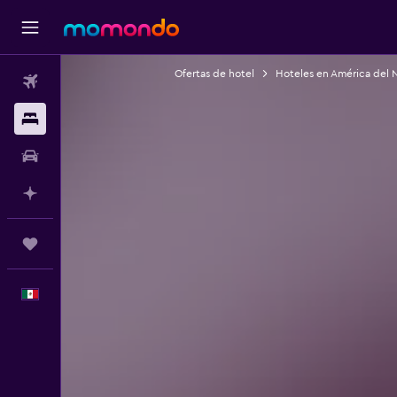
Ofertas de hotel
Hoteles en América del 
Vuelos
Alojamientos
Autos
Planifica con IA
Trips
Español