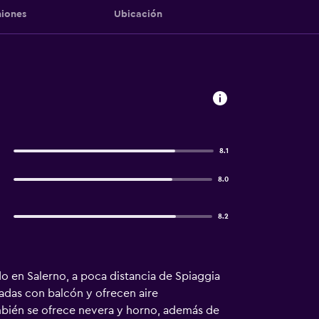
iones
Ubicación
8.1
8.0
8.2
do en Salerno, a poca distancia de Spiaggia
padas con balcón y ofrecen aire
ambién se ofrece nevera y horno, además de