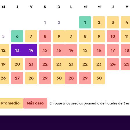
car
M
J
V
S
D
L
M
M
J
V
1
2
1
2
3
4
 más barata de precio por noche
5
6
7
8
9
7
8
9
10
11
r
Total noche
12
13
14
15
16
14
15
16
17
18
19
20
21
22
23
21
22
23
24
25
$2,337
Ver oferta
26
27
28
29
30
28
29
30
Promedio
Más caro
En base a los precios promedio de hoteles de 3 est