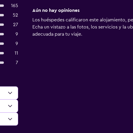
165
Aún no hay opiniones
52
Los huéspedes calificaron este alojamiento, p
27
Echa un vistazo a las fotos, los servicios y la u
9
adecuada para tu viaje.
9
11
7