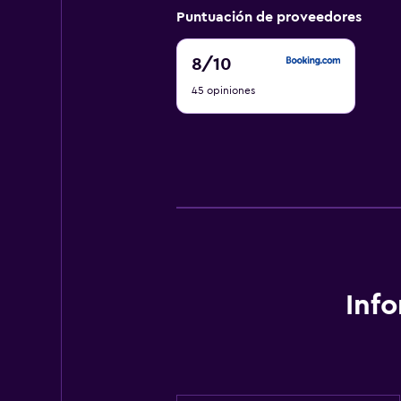
Puntuación de proveedores
8
8
/10
de
45 opiniones
10
Inf