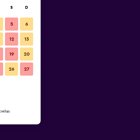
S
D
5
6
12
13
19
20
26
27
rellas