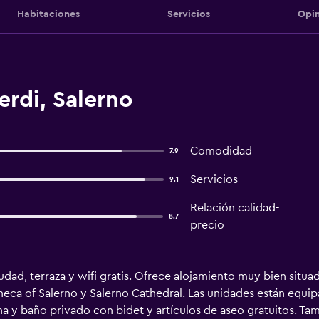
Habitaciones
Servicios
Opin
rdi, Salerno
Comodidad
7.9
Servicios
9.1
Relación calidad-
8.7
precio
iudad, terraza y wifi gratis. Ofrece alojamiento muy bien situa
theca of Salerno y Salerno Cathedral. Las unidades están equi
na y baño privado con bidet y artículos de aseo gratuitos. T