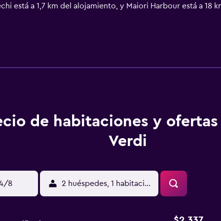
echi está a 1,7 km del alojamiento, y Maiori Harbour está a 18
alojamiento ofrece servicio de traslado de pago para ir o volv
ecio de habitaciones y oferta
Verdi
14/8
2 huéspedes, 1 habitación
$2,337