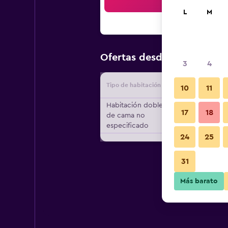
Bus
L
M
$2,337
Ofertas desde
/
Oferta
3
4
Tipo de habitación
Proveedo
10
11
Habitación doble, Tipo
17
18
de cama no
especificado
24
25
31
Más barato