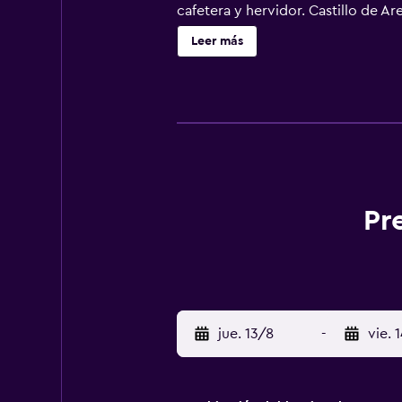
cafetera y hervidor. Castillo de Ar
Costa d'Amalfi) está a 24 km, y el 
Leer más
Pr
jue. 13/8
-
vie. 