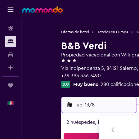
Vuelos
Ofertas de hotel
Hoteles en Europa
Ho
Alojamientos
B&B Verdi
Autos
Propiedad vacacional con Wifi gra
3 estrellas
Planifica con IA
Via Indipendenza 5, 84121 Salerno,
+39 393 336 7490
Muy bueno
280 calificacione
8.0
Trips
Español
jue. 13/8
-
2 huéspedes, 1 habitación