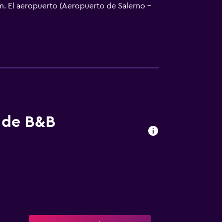
 km. El aeropuerto (Aeropuerto de Salerno -
er del aeropuerto.
s de B&B