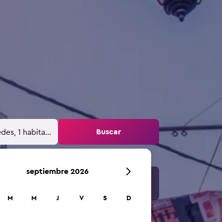
Buscar
des, 1 habitación
septiembre 2026
M
M
J
V
S
D