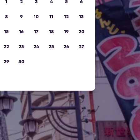
1
2
3
4
5
6
8
9
10
11
12
13
15
16
17
18
19
20
22
23
24
25
26
27
29
30