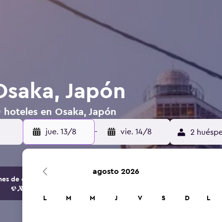
Osaka, Japón
0 hoteles en Osaka, Japón
jue. 13/8
-
vie. 14/8
2 huéspe
agosto 2026
s de opciones de hoteles y alojamientos.
L
M
M
J
V
S
D
L