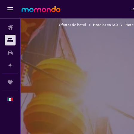
L
Ofertas de hotel
Hoteles en Asia
Hote
Vuelos
Alojamientos
Autos
Planifica con IA
Trips
Español