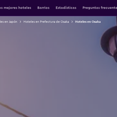
os mejores hoteles
Barrios
Estadísticas
Preguntas frecuent
les en Japón
Hoteles en Prefectura de Osaka
Hoteles en Osaka