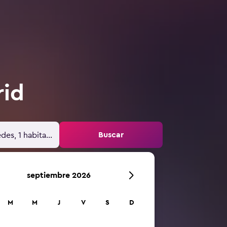
rid
Buscar
des, 1 habitación
septiembre 2026
M
M
J
V
S
D