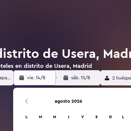
istrito de Usera, Mad
teles en distrito de Usera, Madrid
vie. 14/8
-
sáb. 15/8
2 huéspe
agosto 2026
L
M
M
J
V
S
D
L