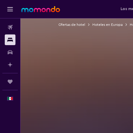
Los me
Ofertas de hotel
Hoteles en Europa
H
Vuelos
Alojamientos
Autos
Planifica con IA
Trips
Español