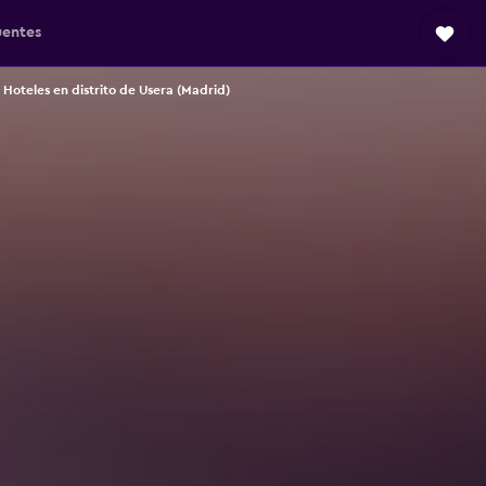
uentes
Hoteles en distrito de Usera (Madrid)