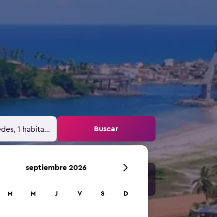
Buscar
des, 1 habitación
septiembre 2026
M
M
J
V
S
D