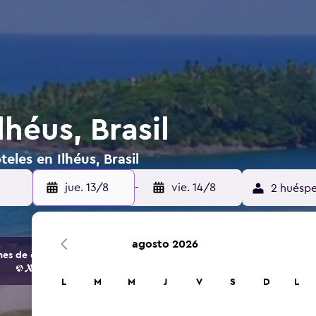
lhéus, Brasil
eles en Ilhéus, Brasil
jue. 13/8
-
vie. 14/8
2 huéspe
agosto 2026
s de opciones de hoteles y alojamientos.
L
M
M
J
V
S
D
L