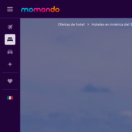
Ofertas de hotel
Hoteles en América del 
Vuelos
Alojamientos
Autos
Planifica con IA
Trips
Español