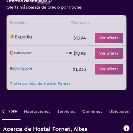
Ofertas desde
$1,194
/
Oferta más barata de precio por noche
Proveedor
Total noche
$1,194
Ver oferta
$1,195
Ver oferta
$1,233
Ver oferta
7 ofertas más de Hostal Fornet
Sobre
Habitaciones
Servicios
Opiniones
Ubicación
Acerca de Hostal Fornet, Altea