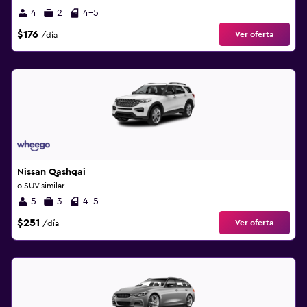
4
2
4-5
$176
Ver oferta
/día
Nissan Qashqai
o SUV similar
5
3
4-5
$251
Ver oferta
/día