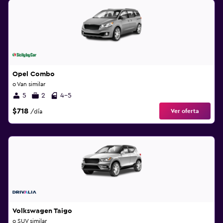
Opel Combo
o Van similar
5
2
4-5
$718
Ver oferta
/día
Volkswagen Taigo
o SUV similar