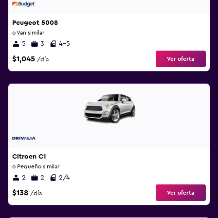
Peugeot 5008
o Van similar
5
3
4-5
$1,045
Ver oferta
/día
Citroen C1
o Pequeño similar
2
2
2/4
$138
Ver oferta
/día