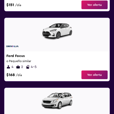
$151
Ver oferta
/día
Ford Focus
o Pequeño similar
4
2
4-5
$168
Ver oferta
/día