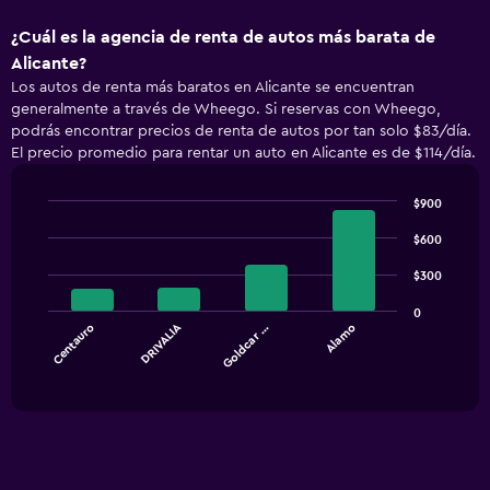
¿Cuál es la agencia de renta de autos más barata de
Alicante?
Los autos de renta más baratos en Alicante se encuentran
generalmente a través de Wheego. Si reservas con Wheego,
podrás encontrar precios de renta de autos por tan solo $83/día.
El precio promedio para rentar un auto en Alicante es de $114/día.
$900
Bar
Chart
graphic.
chart
$600
with
4
$300
bars.
0
DRIVALIA
Centauro
Goldcar …
Alamo
The
chart
End
of
has
interactive
1
chart
X
axis
displaying
categories.