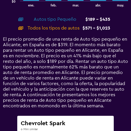
$0
1
End
ene.
feb.
mar.
abr.
may.
of
X
interactive
axis
chart
Autos tipo Pequeño
$189 - $435
displaying
categories.
Todos los tipos de autos
$571 - $1,023
Range:
14
El precio promedio de una renta de Auto tipo pequeño en
categories.
Alicante, en España es de $319. El momento más barato
The
para rentar un Auto tipo pequeño en Alicante, en España
chart
es en noviembre. El precio es un 41% más bajo que el
has
resto del año, a solo $189 por día. Rentar un auto tipo Auto
1
tipo pequeño es normalmente 62% más barato que un
Y
auto de renta promedio en Alicante. El precio promedio
axis
de un vehículo de renta en Alicante puede variar en
displaying
función de varios factores, como la oferta, la popularidad
values.
del vehículo y la anticipación con la que reserves tu auto
Range:
de renta. A continuación te presentamos los mejores
0
precios de renta de Auto tipo pequeño en Alicante
to
encontrados en momondo en la última semana.
1200.
Chevrolet Spark
o Mini similar