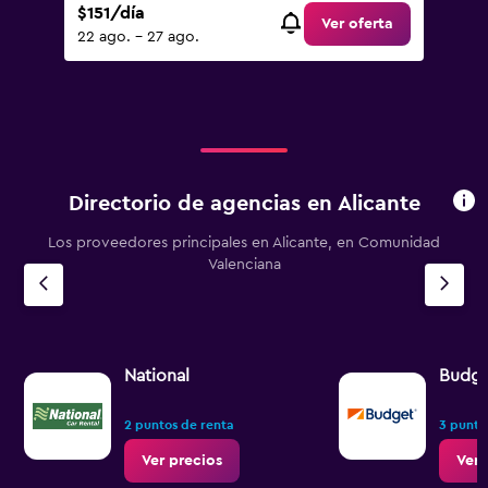
$151/día
Ver oferta
22 ago. - 27 ago.
Directorio de agencias en Alicante
Los proveedores principales en Alicante, en Comunidad
Valenciana
National
Budge
2 puntos de renta
3 punto
Ver precios
Ver 