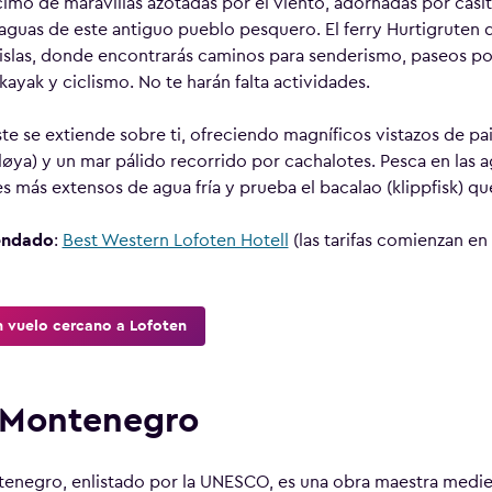
imo de maravillas azotadas por el viento, adornadas por casit
aguas de este antiguo pueblo pesquero. El ferry Hurtigruten d
 islas, donde encontrarás caminos para senderismo, paseos p
ayak y ciclismo. No te harán falta actividades.
ste se extiende sobre ti, ofreciendo magníficos vistazos de pa
løya) y un mar pálido recorrido por cachalotes. Pesca en las
es más extensos de agua fría y prueba el bacalao (klippfisk) que 
endado
:
Best Western Lofoten Hotell
(las tarifas comienzan e
n vuelo cercano a Lofoten
 Montenegro
enegro, enlistado por la UNESCO, es una obra maestra medi