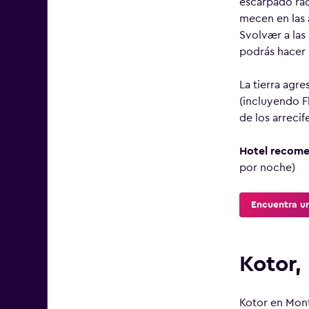
escarpado rac
mecen en las 
Svolvær a las
podrás hacer k
La tierra agre
(incluyendo F
de los arrecif
Hotel recom
por noche)
Encuentra u
Kotor,
Kotor en Mont