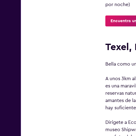
por noche)
Encuentra un
Texel,
Bella como una
A unos 3km al 
es una maravi
reservas natur
amantes de la 
hay suficiente
Dirígete a Ec
museo Shipwre