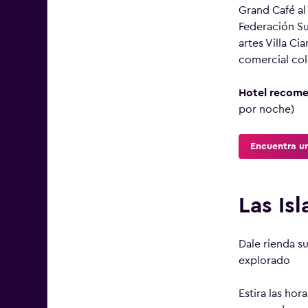
Grand Café al 
Federación Sui
artes Villa Ci
comercial col
Hotel recom
por noche)
Encuentra u
Las Is
Dale rienda s
explorado
Estira las hor