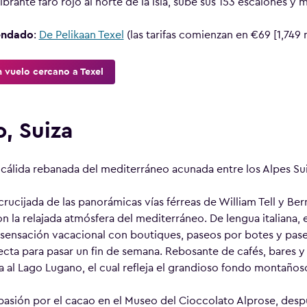
ibrante faro rojo al norte de la isla, sube sus 153 escalones y ma
endado
:
De Pelikaan Texel
(las tarifas comienzan en €69 [1,749
 vuelo cercano a Texel
, Suiza
cálida rebanada del mediterráneo acunada entre los Alpes Su
crucijada de las panorámicas vías férreas de William Tell y Ber
 la relajada atmósfera del mediterráneo. De lengua italiana,
sensación vacacional con boutiques, paseos por botes y paseo
ecta para pasar un fin de semana. Rebosante de cafés, bares y
a al Lago Lugano, el cual refleja el grandioso fondo montaños
pasión por el cacao en el Museo del Cioccolato Alprose, desp