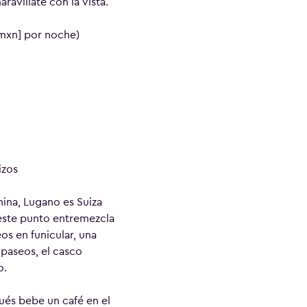
ravíllate con la vista.
 mxn] por noche)
izos
nina, Lugano es Suiza
 este punto entremezcla
s en funicular, una
 paseos, el casco
o.
ués bebe un café en el