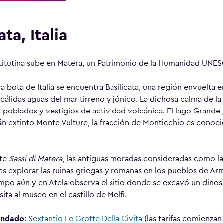
ata, Italia
titutina sube en Matera, un Patrimonio de la Humanidad UNESCO,
la bota de Italia se encuentra Basilicata, una región envuelt
 cálidas aguas del mar tirreno y jónico. La dichosa calma de l
poblados y vestigios de actividad volcánica. El lago Grande y 
án extinto Monte Vulture, la fracción de Monticchio es conoci
nte
Sassi di Matera
, las antiguas moradas consideradas como las
 explorar las ruinas griegas y romanas en los pueblos de Ar
iempo aún y en Atela observa el sitio donde se excavó un dinos
sita al museo en el castillo de Melfi.
endado
:
Sextantio Le Grotte Della Civita
(las tarifas comienzan