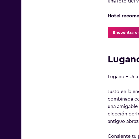
una foto del v
Hotel recom
Encuentra un
Lugano
Lugano – Una 
Justo en la en
combinada con
una amigable 
elección perf
antiguo abraz
Consiente tu 