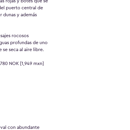
as rojas y botes que se
el puerto central de
or dunas y además
isajes rocosos
 aguas profundas de uno
se seca al aire libre.
n 780 NOK [1,949 mxn]
eval con abundante