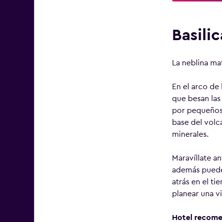
Basilic
La neblina ma
En el arco de 
que besan las
por pequeños 
base del volc
minerales.
Maravíllate a
además puedes
atrás en el t
planear una vi
Hotel recom