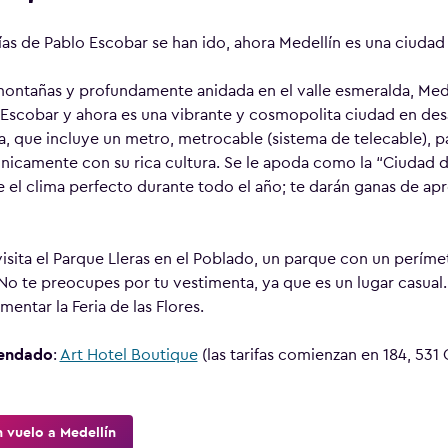
ías de Pablo Escobar se han ido, ahora Medellín es una ciudad
ntañas y profundamente anidada en el valle esmeralda, Mede
 Escobar y ahora es una vibrante y cosmopolita ciudad en desa
ra, que incluye un metro, metrocable (sistema de telecable), 
icamente con su rica cultura. Se le apoda como la “Ciudad d
 el clima perfecto durante todo el año; te darán ganas de a
visita el Parque Lleras en el Poblado, un parque con un períme
No te preocupes por tu vestimenta, ya que es un lugar casual. 
entar la Feria de las Flores.
endado
:
Art Hotel Boutique
(las tarifas comienzan en 184, 531
 vuelo a Medellín