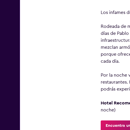
Los infames d
Rodeada de mo
días de Pablo
infraestructu
mezclan armón
porque ofrece
cada día.
Por la noche 
restaurantes. 
podrás experim
Hotel Recom
noche)
Encuentra un