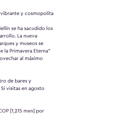
 vibrante y cosmopolita
llín se ha sacudido los
rrollo. La nueva
parques y museos se
e la Primavera Eterna”
provechar al máximo
tro de bares y
Si visitas en agosto
 COP [1,215 mxn] por