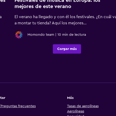
jes
Festivales de música en Europa: los
mejores de este verano
a
El verano ha llegado y con él los festivales. ¿En cuál v
a montar tu tienda? Aquí los mejores...
Momondo team
|
10 min de lectura
Cargar más
tar
Más
Preguntas frecuentes
Tasas de aerolíneas
Aerolíneas