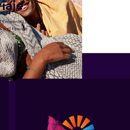
iaje
? Encuentra los
 o el tipo de