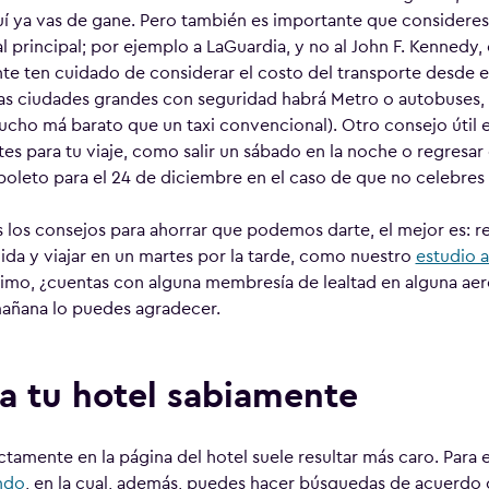
quí ya vas de gane. Pero también es importante que consideres
al principal; por ejemplo a LaGuardia, y no al John F. Kennedy
te ten cuidado de considerar el costo del transporte desde e
las ciudades grandes con seguridad habrá Metro o autobuses, o
ucho má barato que un taxi convencional). Otro consejo útil e
es para tu viaje, como salir un sábado en la noche o regresar 
 boleto para el 24 de diciembre en el caso de que no celebres 
 los consejos para ahorrar que podemos darte, el mejor es: re
lida y viajar en un martes por la tarde, como nuestro
estudio a
ltimo, ¿cuentas con alguna membresía de lealtad en alguna aer
añana lo puedes agradecer.
a tu hotel sabiamente
tamente en la página del hotel suele resultar más caro. Para 
ndo
, en la cual, además, puedes hacer búsquedas de acuerdo 