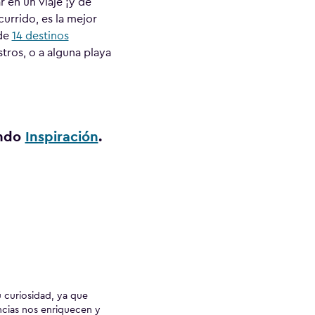
 en un viaje ¡y de
urrido, es la mejor
 de
14 destinos
stros, o a alguna playa
ondo
Inspiración
.
curiosidad, ya que
encias nos enriquecen y