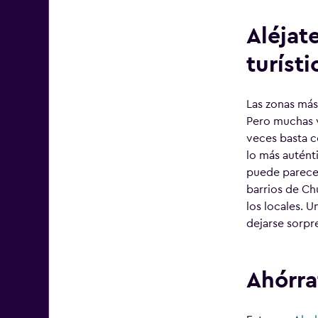
Aléjat
turísti
Las zonas más
Pero muchas v
veces basta co
lo más autént
puede parecer
barrios de C
los locales. 
dejarse sorpr
Ahórra