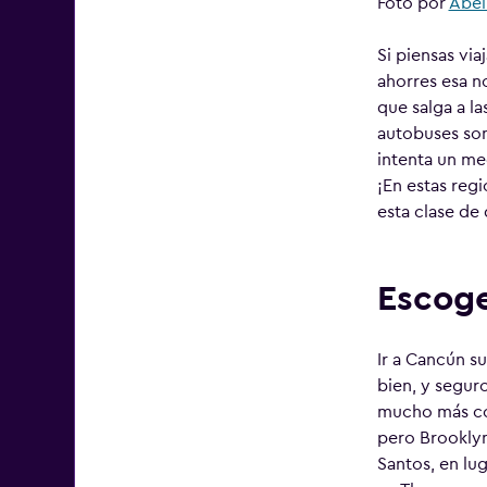
Foto por
Abel
Si piensas vi
ahorres esa n
que salga a la
autobuses son
intenta un me
¡En estas reg
esta clase de 
Escoge
Ir a Cancún s
bien, y segur
mucho más cos
pero Brooklyn
Santos, en lug