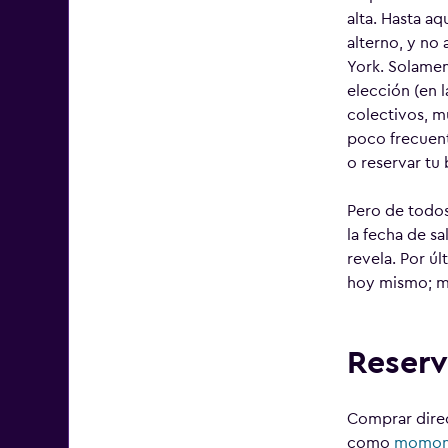
alta. Hasta a
alterno, y no 
York. Solamen
elección (en 
colectivos, m
poco frecuent
o reservar tu
Pero de todos
la fecha de sa
revela. Por ú
hoy mismo; m
Reserv
Comprar direc
como
momo