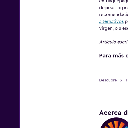
en Tlaquepaqu
dejarse sorpr
recomendación
alternativos
pa
virgen, o a es
Artículo escr
Para más c
Descubre
T
>
Acerca d