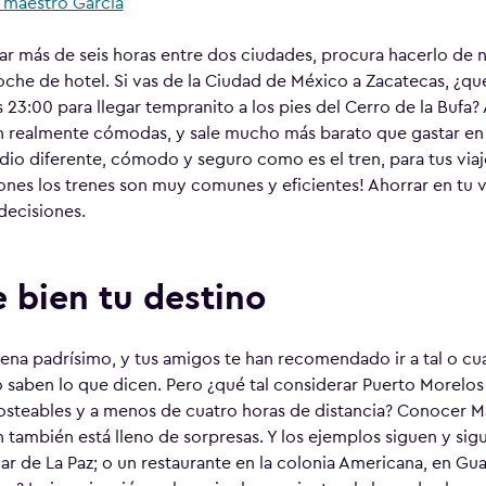
 maestro Garcia
ajar más de seis horas entre dos ciudades, procura hacerlo de
oche de hotel. Si vas de la Ciudad de México a Zacatecas, ¿qu
s 23:00 para llegar tempranito a los pies del Cerro de la Bufa?
 realmente cómodas, y sale mucho más barato que gastar en u
dio diferente, cómodo y seguro como es el tren, para tus via
iones los trenes son muy comunes y eficientes! Ahorrar en tu v
decisiones.
 bien tu destino
uena padrísimo, y tus amigos te han recomendado ir a tal o cua
o saben lo que dicen. Pero ¿qué tal considerar Puerto Morelos
teables y a menos de cuatro horas de distancia? Conocer Ma
 también está lleno de sorpresas. Y los ejemplos siguen y sig
ar de La Paz; o un restaurante en la colonia Americana, en Gua