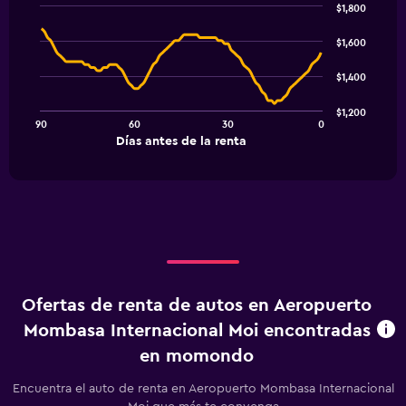
$1,800
Line
Chart
graphic.
chart
$1,600
with
91
$1,400
data
points.
$1,200
90
60
30
0
The
End
Días antes de la renta
chart
of
interactive
has
chart
1
X
axis
displaying
Días
antes
de
Ofertas de renta de autos en Aeropuerto
la
renta.
Mombasa Internacional Moi encontradas
Range:
en momondo
91
categories.
Encuentra el auto de renta en Aeropuerto Mombasa Internacional
The