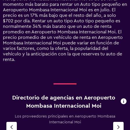
The
momento más barato para rentar un Auto tipo pequeño en
chart
Aeropuerto Mombasa Internacional Moi es en julio. El
has
precio es un 17% más bajo que el resto del año, a solo
1
$702 por día. Rentar un auto tipo Auto tipo pequeño es
Y
normalmente 34% más barato que un auto de renta
axis
promedio en Aeropuerto Mombasa Internacional Moi. El
displaying
precio promedio de un vehículo de renta en Aeropuerto
values.
Mombasa Internacional Moi puede variar en función de
Range:
varios factores, como la oferta, la popularidad del
0
vehículo y la anticipación con la que reserves tu auto de
to
renta.
1800.
Directorio de agencias en Aeropuerto
Mombasa Internacional Moi
Los proveedores principales en Aeropuerto Mombasa
Internacional Moi