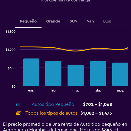
Moi que más te convenga
chart
has
1
Y
Pequeño
Grande
SUV
Van
Lujo
axis
displaying
$1,800
values.
Combination
Chart
Range:
graphic.
chart
1200
with
$1,200
to
2
data
1800.
series.
$600
The
chart
has
$0
1
End
ene.
feb.
mar.
abr.
may.
of
X
interactive
axis
chart
Autos tipo Pequeño
$702 - $1,068
displaying
categories.
Todos los tipos de autos
$1,082 - $1,475
Range:
14
El precio promedio de una renta de Auto tipo pequeño en
categories.
Aeropuerto Mombasa Internacional Moi es de $843. El