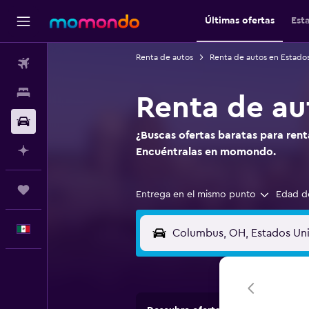
Últimas ofertas
Est
Renta de autos
Renta de autos en Estado
Vuelos
Alojamientos
Renta de au
Autos
¿Buscas ofertas baratas para ren
Planifica con IA
Encuéntralas en momondo.
Trips
Entrega en el mismo punto
Edad d
Español