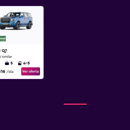
i Q7
 similar
5
4-5
316
Ver oferta
/día