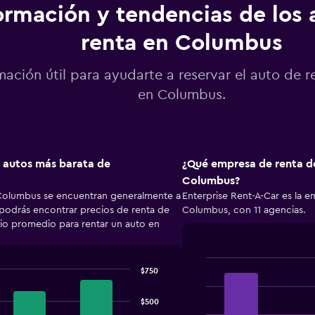
ormación y tendencias de los 
renta en Columbus
mación útil para ayudarte a reservar el auto de r
en Columbus.
e autos más barata de
¿Qué empresa de renta de
Columbus?
 Columbus se encuentran generalmente a
Enterprise Rent-A-Car es la 
, podrás encontrar precios de renta de
Columbus, con 11 agencias.
cio promedio para rentar un auto en
$750
Bar
Chart
graphic.
chart
with
$500
4