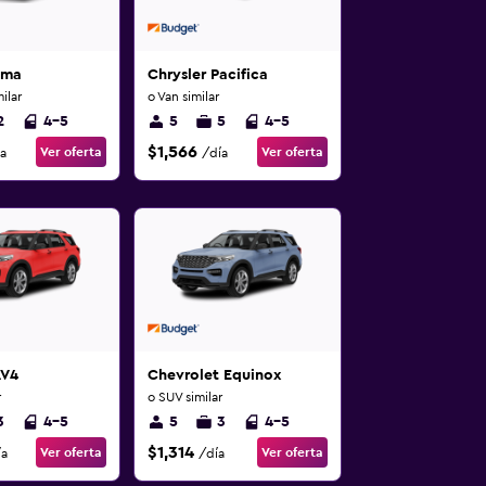
ima
Chrysler Pacifica
ilar
o Van similar
2
4-5
5
5
4-5
$1,566
Ver oferta
Ver oferta
a
/día
AV4
Chevrolet Equinox
r
o SUV similar
3
4-5
5
3
4-5
$1,314
Ver oferta
Ver oferta
ía
/día