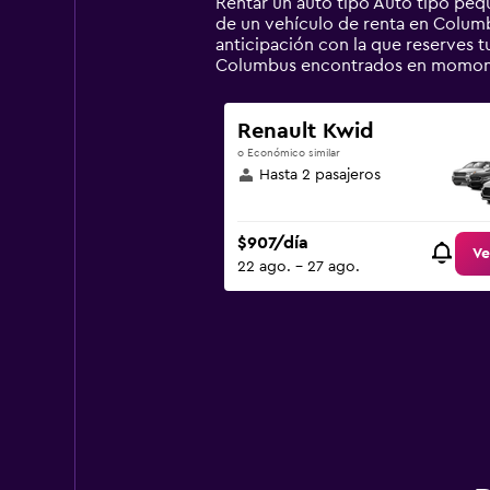
Rentar un auto tipo Auto tipo pe
chart
de un vehículo de renta en Columbu
has
anticipación con la que reserves 
1
Columbus encontrados en momond
Y
axis
displaying
Renault Kwid
values.
o Económico similar
Range:
Hasta 2 pasajeros
0
to
2400.
$907/día
Ve
22 ago. - 27 ago.