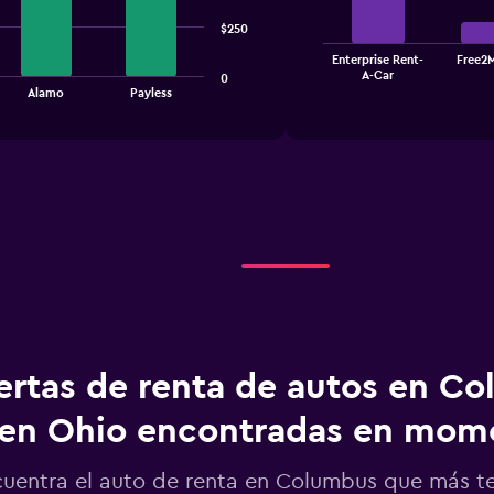
bars.
$250
The
Enterprise Rent-
Free2
chart
End
A-Car
0
of
has
Alamo
Payless
interactive
1
chart
X
axis
displaying
categories.
Range:
4
categories.
The
chart
has
1
Y
ertas de renta de autos en C
axis
displaying
en Ohio encontradas en mo
values.
Range:
0
uentra el auto de renta en Columbus que más t
to