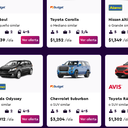
Soul
Toyota Corolla
Nissan Alt
queño similar
o Mediano similar
o Grande sim
2
4-5
5
3
2/4
5
239
$1,252
$1,349
Ver oferta
Ver oferta
/día
/día
/dí
da Odyssey
Chevrolet Suburban
Toyota R
 similar
o SUV similar
o SUV simila
2
4-5
5
5
4-5
5
012
$3,204
$1,302
Ver oferta
Ver oferta
/día
/día
/d