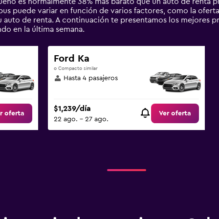
queño es normalmente 38% más barato que un auto de renta 
s puede variar en función de varios factores, como la oferta,
tu auto de renta. A continuación te presentamos los mejores 
o en la última semana.
Ford Ka
o Compacto similar
Hasta 4 pasajeros
$1,239/día
r oferta
Ver oferta
22 ago. - 27 ago.