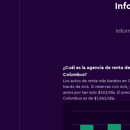
Inf
Infor
¿Cuál es la agencia de renta d
Columbus?
Los autos de renta más baratos en
través de Avis. Si reservas con Avis
autos por tan solo $523/día. El pre
Columbus es de $1,062/día.
Bar
Chart
graphic.
chart
with