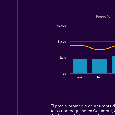
to
750.
Pequeño
$2,400
Combination
Chart
graphic.
chart
with
$1,600
2
data
series.
$800
The
chart
has
$0
1
End
ene.
feb.
of
X
interactive
axis
chart
displaying
categories.
Range:
14
El precio promedio de una renta 
categories.
Auto tipo pequeño en Columbus, en
The