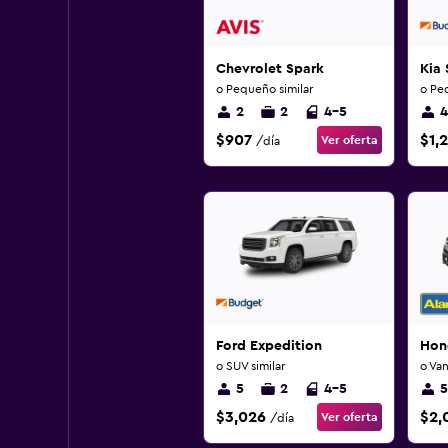
Chevrolet Spark
Kia 
o Pequeño similar
o Pe
2
2
4-5
4
$907
$1,
Ver oferta
/día
Ford Expedition
Hon
o SUV similar
o Van
5
2
4-5
5
$3,026
$2,
Ver oferta
/día