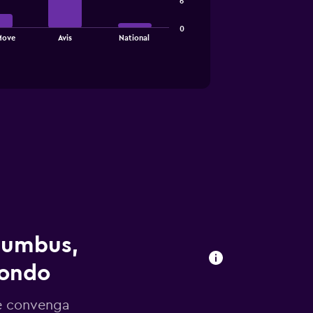
6
0
Move
Avis
National
olumbus,
mondo
e convenga