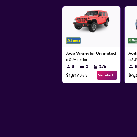
Jeep Wrangler Unlimited
Aud
o SUV similar
o SUV
5
2
2/4
5
$1,817
$4,
Ver oferta
/día