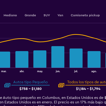
18.
Mediano
Grande
SUV
Van
Camioneta pickup
mar.
abr.
may.
jun.
jul.
ago.
Autos tipo Pequeño
Todos los tipos de aut
$758 - $1,180
$1,184 - $1,794
de Auto tipo pequeño en Columbus, en Estados Unidos es de 
 Estados Unidos es en enero. El precio es un 17% más bajo que