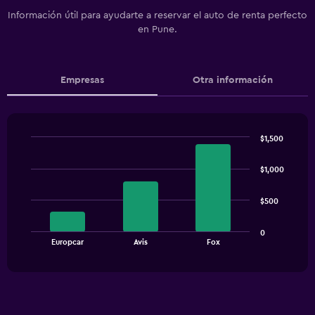
Información útil para ayudarte a reservar el auto de renta perfecto
en Pune.
Empresas
Otra información
$1,500
Bar
Chart
graphic.
chart
$1,000
with
3
bars.
$500
The
0
chart
End
Europcar
Avis
Fox
of
has
interactive
1
chart
X
axis
displaying