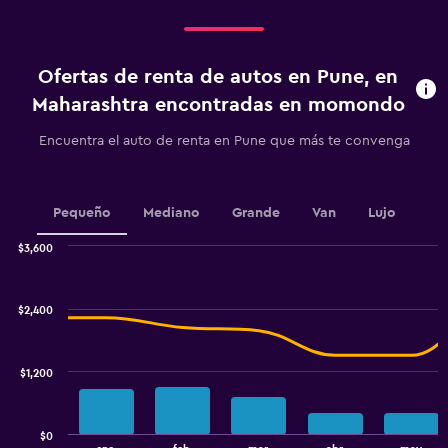
categories.
Range:
3
categories.
Ofertas de renta de autos en Pune, en
The
chart
Maharashtra encontradas en momondo
has
1
Encuentra el auto de renta en Pune que más te convenga
Y
axis
displaying
values.
Pequeño
Mediano
Grande
Van
Lujo
Range:
0
$3,600
Combination
to
Chart
graphic.
chart
1500.
with
$2,400
2
data
series.
$1,200
The
chart
has
$0
1
End