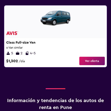
Class Full-size Van
o Van similar
5
2
4-5
$1,302
Ver oferta
/día
Información y tendencias de los autos de
renta en Pune