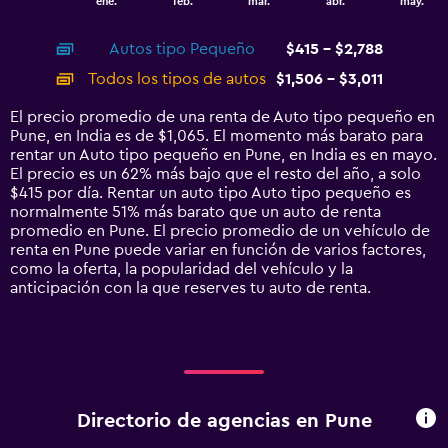
ene.
feb.
mar.
abr.
may.
of
X
interactive
axis
chart
Autos tipo Pequeño
$415 - $2,788
displaying
categories.
Todos los tipos de autos
$1,506 - $3,011
Range:
14
El precio promedio de una renta de Auto tipo pequeño en
categories.
Pune, en India es de $1,065. El momento más barato para
The
rentar un Auto tipo pequeño en Pune, en India es en mayo.
chart
El precio es un 62% más bajo que el resto del año, a solo
has
$415 por día. Rentar un auto tipo Auto tipo pequeño es
1
normalmente 51% más barato que un auto de renta
Y
promedio en Pune. El precio promedio de un vehículo de
axis
renta en Pune puede variar en función de varios factores,
displaying
como la oferta, la popularidad del vehículo y la
values.
anticipación con la que reserves tu auto de renta.
Range:
0
to
3600.
Directorio de agencias en Pune