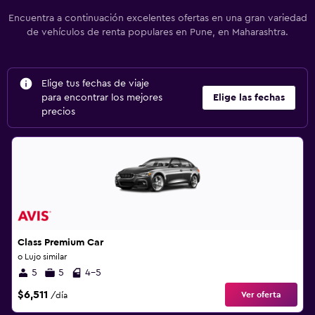
Encuentra a continuación excelentes ofertas en una gran variedad
de vehículos de renta populares en Pune, en Maharashtra.
Elige tus fechas de viaje
para encontrar los mejores
Elige las fechas
precios
Class Premium Car
o Lujo similar
5
5
4-5
$6,511
Ver oferta
/día