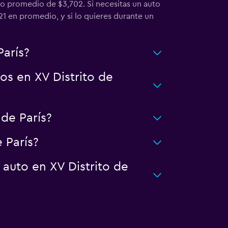
io promedio de $3,702. Si necesitas un auto
721 en promedio, y si lo quieres durante un
París?
s en XV Distrito de
de París?
 París?
auto en XV Distrito de