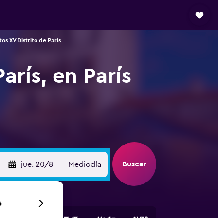
os XV Distrito de París
arís, en París
Buscar
jue. 20/8
Mediodía
6