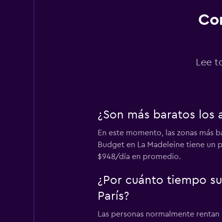
Con
Enterprise Rent-A
2 puntos de renta
Lee t
TravelCar
¿Son más baratos los a
1 punto de renta
En este momento, las zonas más ba
Budget en La Madeleine tiene un p
$948/día en promedio.
Virtuo
¿Por cuánto tiempo su
1 punto de renta
París?
Las personas normalmente rentan un