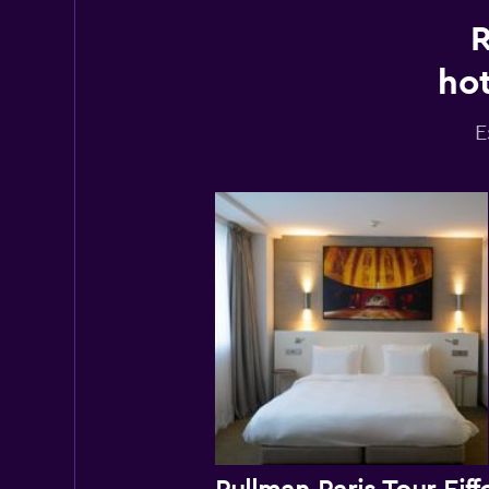
R
hot
E