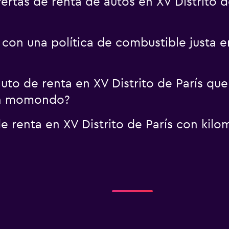
tas de renta de autos en XV Distrito d
con una política de combustible justa en
to de renta en XV Distrito de París que
on momondo?
 renta en XV Distrito de París con kilom