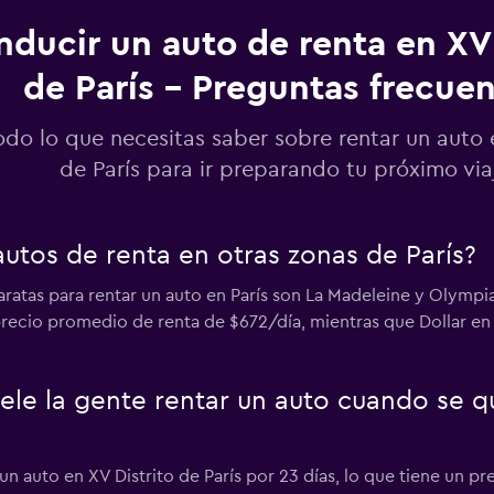
ducir un auto de renta en XV 
-Car
de París - Preguntas frecue
Ver precios
odo lo que necesitas saber sobre rentar un auto 
de París para ir preparando tu próximo via
Ver precios
utos de renta en otras zonas de París?
ratas para rentar un auto en París son La Madeleine y Olympi
recio promedio de renta de $672/día, mientras que Dollar en
Ver precios
ele la gente rentar un auto cuando se q
 auto en XV Distrito de París por 23 días, lo que tiene un p