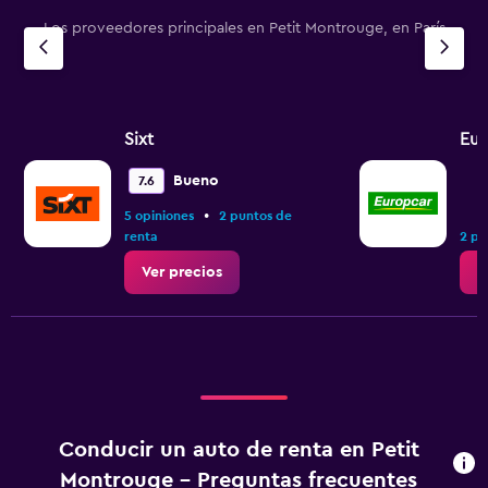
Los proveedores principales en Petit Montrouge, en París
Sixt
Eur
Bueno
7.6
•
5 opiniones
2 puntos de
renta
2 pu
Ver precios
V
Conducir un auto de renta en Petit
Montrouge - Preguntas frecuentes