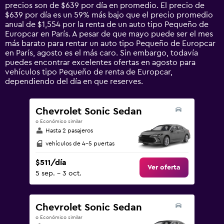
The
precios son de $639 por día en promedio. El precio de
chart
$639 por día es un 59% más bajo que el precio promedio
has
anual de $1,554 por la renta de un auto tipo Pequeño de
1
Europcar en París. A pesar de que mayo puede ser el mes
Y
más barato para rentar un auto tipo Pequeño de Europcar
axis
en París, agosto es el más caro. Sin embargo, todavía
displaying
puedes encontrar excelentes ofertas en agosto para
values.
vehículos tipo Pequeño de renta de Europcar,
Range:
dependiendo del día en que reserves.
0
to
4500.
Chevrolet Sonic Sedan
o Económico similar
Hasta 2 pasajeros
vehículos de 4-5 puertas
$511/día
Ver oferta
5 sep. - 3 oct.
Chevrolet Sonic Sedan
o Económico similar