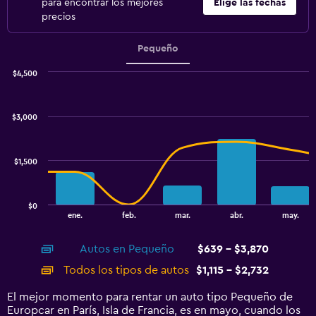
para encontrar los mejores
Elige las fechas
precios
Pequeño
$4,500
Combination
Chart
graphic.
chart
with
$3,000
2
data
series.
$1,500
The
chart
has
$0
1
End
ene.
feb.
mar.
abr.
may.
of
X
interactive
axis
chart
Autos en Pequeño
$639 - $3,870
displaying
categories.
Todos los tipos de autos
$1,115 - $2,732
Range:
14
El mejor momento para rentar un auto tipo Pequeño de
categories.
Europcar en París, Isla de Francia, es en mayo, cuando los