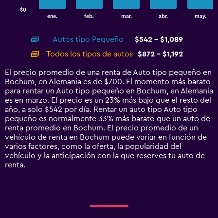
has
$0
1
End
ene.
feb.
mar.
abr.
may.
of
X
interactive
axis
chart
Autos tipo Pequeño
$542 - $1,089
displaying
categories.
Todos los tipos de autos
$872 - $1,192
Range:
14
El precio promedio de una renta de Auto tipo pequeño en
categories.
Bochum, en Alemania es de $700. El momento más barato
The
para rentar un Auto tipo pequeño en Bochum, en Alemania
chart
es en marzo. El precio es un 23% más bajo que el resto del
has
año, a solo $542 por día. Rentar un auto tipo Auto tipo
1
pequeño es normalmente 33% más barato que un auto de
Y
renta promedio en Bochum. El precio promedio de un
axis
vehículo de renta en Bochum puede variar en función de
displaying
varios factores, como la oferta, la popularidad del
values.
vehículo y la anticipación con la que reserves tu auto de
Range:
renta.
0
to
1500.