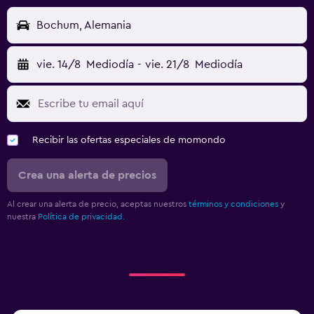
Bochum, Alemania
vie. 14/8
Mediodía
-
vie. 21/8
Mediodía
Recibir las ofertas especiales de momondo
Crea una alerta de precios
Al crear una alerta de precio, aceptas nuestros
términos y condiciones
y
nuestra
Política de privacidad.