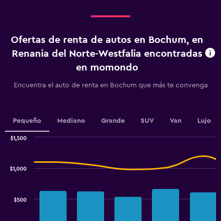
categories.
Range:
4
categories.
Ofertas de renta de autos en Bochum, en
The
chart
Renania del Norte-Westfalia encontradas
has
en momondo
1
Y
Encuentra el auto de renta en Bochum que más te convenga
axis
displaying
values.
Range:
Pequeño
Mediano
Grande
SUV
Van
Lujo
0
to
$1,500
600.
Combination
Chart
graphic.
chart
with
$1,000
2
data
series.
$500
The
chart