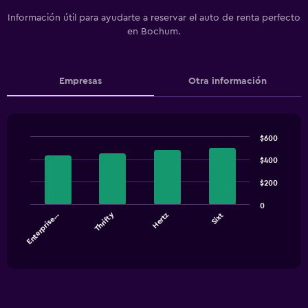
Información útil para ayudarte a reservar el auto de renta perfecto
en Bochum.
Empresas
Otra información
$600
Bar
Chart
graphic.
$400
chart
with
4
$200
bars.
0
Thrifty
Enterprise…
Hertz
Sixt
The
chart
End
of
has
interactive
1
chart
X
axis
displaying