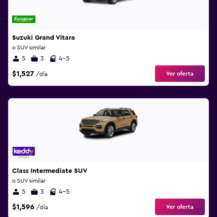
Suzuki Grand Vitara
o SUV similar
5
3
4-5
$1,527
Ver oferta
/día
Class Intermediate SUV
o SUV similar
5
3
4-5
$1,596
Ver oferta
/día