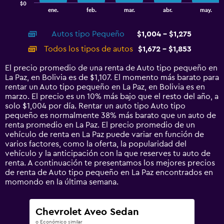
$0
1
End
ene.
feb.
mar.
abr.
may.
of
X
interactive
axis
chart
Autos tipo Pequeño
$1,004 - $1,275
displaying
categories.
Todos los tipos de autos
$1,672 - $1,853
Range:
14
El precio promedio de una renta de Auto tipo pequeño en
categories.
La Paz, en Bolivia es de $1,107. El momento más barato para
The
rentar un Auto tipo pequeño en La Paz, en Bolivia es en
chart
marzo. El precio es un 10% más bajo que el resto del año, a
has
solo $1,004 por día. Rentar un auto tipo Auto tipo
1
pequeño es normalmente 38% más barato que un auto de
Y
renta promedio en La Paz. El precio promedio de un
axis
vehículo de renta en La Paz puede variar en función de
displaying
varios factores, como la oferta, la popularidad del
values.
vehículo y la anticipación con la que reserves tu auto de
Range:
renta. A continuación te presentamos los mejores precios
0
de renta de Auto tipo pequeño en La Paz encontrados en
to
momondo en la última semana.
2400.
Chevrolet Aveo Sedan
o Económico similar