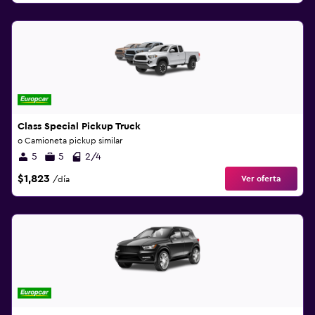
Class Special Pickup Truck
o Camioneta pickup similar
5
5
2/4
$1,823
Ver oferta
/día