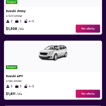
Suzuki Jimny
o SUV similar
2
2
4-5
$1,308
Ver oferta
/día
Suzuki APV
o Van similar
5
3
4-5
$1,811
Ver oferta
/día