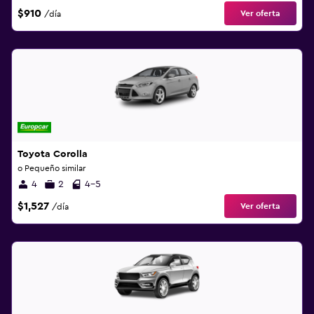
$910
Ver oferta
/día
Toyota Corolla
o Pequeño similar
4
2
4-5
$1,527
Ver oferta
/día