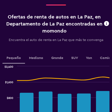
Ofertas de renta de autos en La Paz, en
Departamento de La Paz encontradas en
momondo
Encuentra el auto de renta en La Paz que más te convenga
Pequeño
Mediano
Grande
SUV
Van
Camion
$2,400
Combination
Chart
graphic.
chart
with
$1,600
2
data
series.
$800
The
chart
has