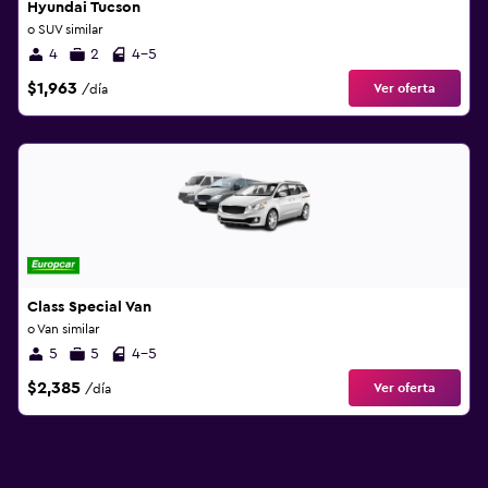
Hyundai Tucson
o SUV similar
4
2
4-5
$1,963
Ver oferta
/día
Class Special Van
o Van similar
5
5
4-5
$2,385
Ver oferta
/día