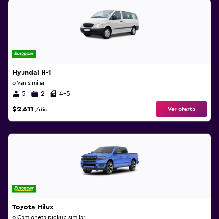
Hyundai H-1
o Van similar
5
2
4-5
$2,611
Ver oferta
/día
Toyota Hilux
o Camioneta pickup similar