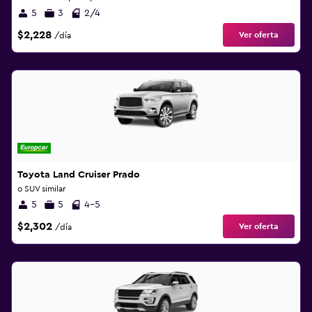
5
3
2/4
$2,228
Ver oferta
/día
Toyota Land Cruiser Prado
o SUV similar
5
5
4-5
$2,302
Ver oferta
/día