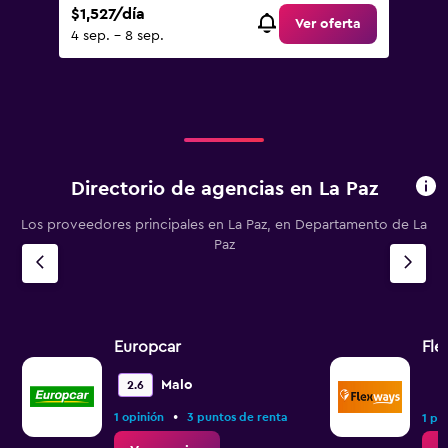
$1,527/día
Ver oferta
4 sep. - 8 sep.
Directorio de agencias en La Paz
Los proveedores principales en La Paz, en Departamento de La
Paz
Europcar
Fle
Malo
2.6
•
1 opinión
3 puntos de renta
1 pu