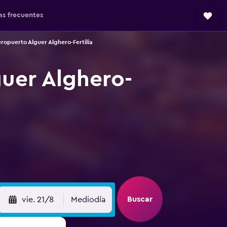
as frecuentes
ropuerto Alguer Alghero-Fertilia
uer Alghero-
Buscar
vie. 21/8
Mediodía