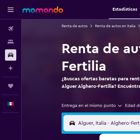
Estadísticas
Renta de autos
Renta de autos en Italia
Vuelos
Alojamientos
Renta de au
Autos
Fertilia
Planifica con IA
¿Buscas ofertas baratas para ren
Trips
Alguer Alghero-Fertilia? Encuént
Español
Entrega en el mismo punto
Edad d