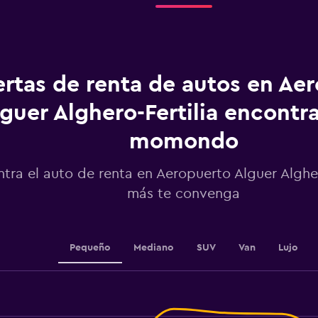
de
la
renta.
Range:
91
categories.
ertas de renta de autos en Ae
The
chart
guer Alghero-Fertilia encontr
has
1
momondo
Y
axis
displaying
tra el auto de renta en Aeropuerto Alguer Algher
values.
más te convenga
Range:
440
to
560.
Pequeño
Mediano
SUV
Van
Lujo