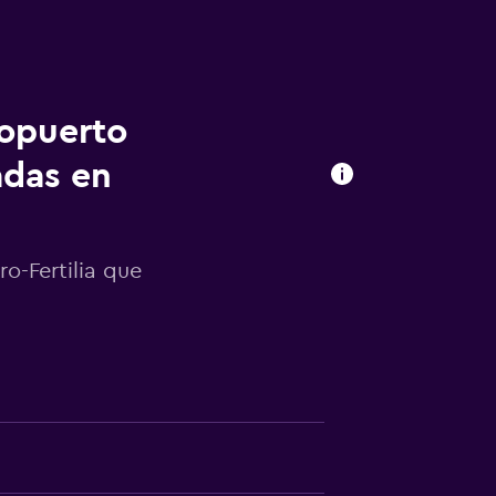
ropuerto
adas en
o-Fertilia que