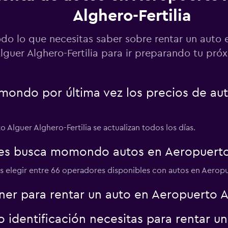
Alghero-Fertilia
Ver precios
odo lo que necesitas saber sobre rentar un auto
lguer Alghero-Fertilia para ir preparando tu próx
ondo por última vez los precios de au
Ver precios
 Alguer Alghero-Fertilia se actualizan todos los días.
es busca momondo autos en Aeropuerto A
Ver precios
 elegir entre 66 operadores disponibles con autos en Aeropue
a
er para rentar un auto en Aeropuerto Al
identificación necesitas para rentar u