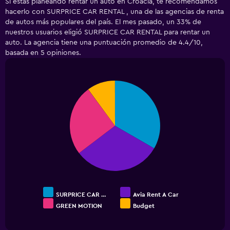
Si estás planeando rentar un auto en Croacia, te recomendamos
categories.
hacerlo con SURPRICE CAR RENTAL , una de las agencias de renta
Range:
de autos más populares del país. El mes pasado, un 33% de
5
nuestros usuarios eligió SURPRICE CAR RENTAL para rentar un
categories.
auto. La agencia tiene una puntuación promedio de 4.4/10,
The
basada en 5 opiniones.
chart
has
1
Y
Pie
Chart
axis
graphic.
chart
displaying
with
4
values.
slices.
Range:
0
to
600.
SURPRICE CAR …
Avia Rent A Car
GREEN MOTION
Budget
End
of
interactive
chart