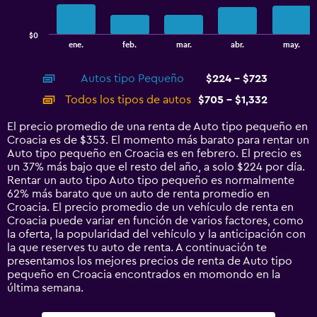
chart
has
$0
1
End
ene.
feb.
mar.
abr.
may.
of
X
interactive
axis
chart
Autos tipo Pequeño
$224 - $723
displaying
categories.
Todos los tipos de autos
$705 - $1,332
Range:
14
El precio promedio de una renta de Auto tipo pequeño en
categories.
Croacia es de $353. El momento más barato para rentar un
The
Auto tipo pequeño en Croacia es en febrero. El precio es
chart
un 37% más bajo que el resto del año, a solo $224 por día.
has
Rentar un auto tipo Auto tipo pequeño es normalmente
1
62% más barato que un auto de renta promedio en
Y
Croacia. El precio promedio de un vehículo de renta en
axis
Croacia puede variar en función de varios factores, como
displaying
la oferta, la popularidad del vehículo y la anticipación con
values.
la que reserves tu auto de renta. A continuación te
Range:
presentamos los mejores precios de renta de Auto tipo
0
pequeño en Croacia encontrados en momondo en la
to
última semana.
1500.