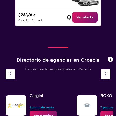
$268/día
Ver oferta
6 oct. - 10 oct.
Directorio de agencias en Croacia
Los proveedores principales en Croacia
Cargini
ROKO 
1 punto de renta
7 puntos d