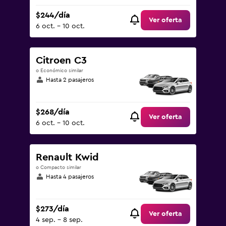
$244/día
Ver oferta
6 oct. - 10 oct.
Citroen C3
o Económico similar
Hasta 2 pasajeros
$268/día
Ver oferta
6 oct. - 10 oct.
Renault Kwid
o Compacto similar
Hasta 4 pasajeros
$273/día
Ver oferta
4 sep. - 8 sep.