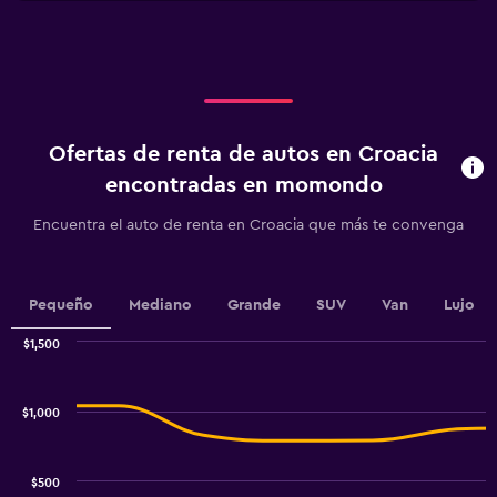
Ofertas de renta de autos en Croacia
encontradas en momondo
Encuentra el auto de renta en Croacia que más te convenga
Pequeño
Mediano
Grande
SUV
Van
Lujo
$1,500
Combination
Chart
graphic.
chart
with
$1,000
2
data
series.
$500
The