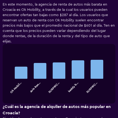
En este momento, la agencia de renta de autos más barata en
Croacia es Ok Mobility, a través de la cual los usuarios pueden
encontrar ofertas tan bajas como $287 al día. Los usuarios que
reservan un auto de renta con Ok Mobility suelen encontrar
precios más bajos que el promedio nacional de $601 al día. Ten en
cuenta que los precios pueden variar dependiendo del lugar
donde rentas, de la duración de la renta y del tipo de auto que
elijas.
Bar
Chart
graphic.
chart
with
5
bars.
Ok Mobil…
Avia Ren…
SURPRIC…
keddy b…
SURPRIC…
The
chart
End
of
has
interactive
1
chart
X
¿Cuál es la agencia de alquiler de autos más popular en
axis
Croacia?
displaying