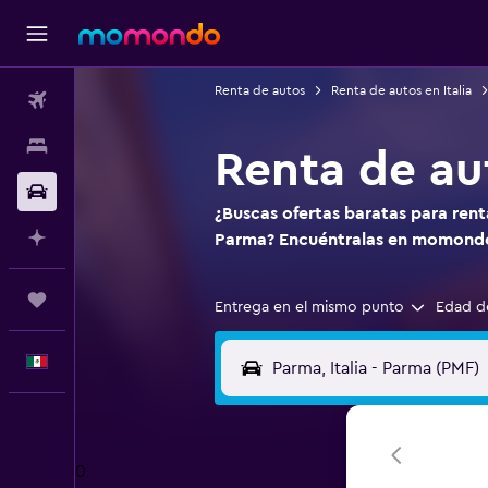
Renta de autos
Renta de autos en Italia
Vuelos
Alojamientos
Renta de au
Autos
¿Buscas ofertas baratas para ren
Planifica con IA
Parma? Encuéntralas en momond
Trips
Entrega en el mismo punto
Edad d
Español
0