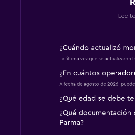
R
Ecovia
Lee t
2 puntos de renta
¿Cuándo actualizó mo
Sunnycars
La última vez que se actualizaron 
2 puntos de renta
¿En cuántos operador
A fecha de agosto de 2026, puedes
¿Qué edad se debe ten
¿Qué documentación o 
Parma?