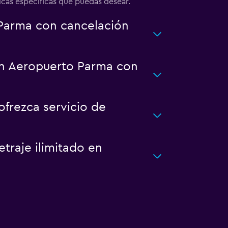
íticas específicas que puedas desear.
Parma con cancelación
 en Aeropuerto Parma con
frezca servicio de
traje ilimitado en