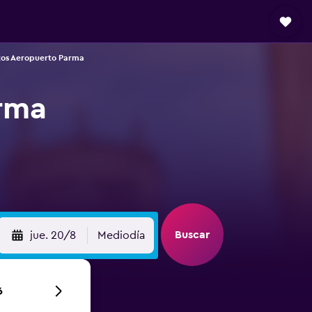
tos Aeropuerto Parma
rma
Buscar
jue. 20/8
Mediodía
6