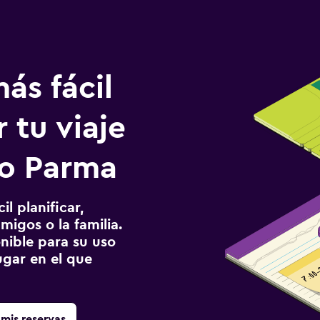
ás fácil
 tu viaje
to Parma
l planificar,
migos o la familia.
onible para su uso
gar en el que
mis reservas