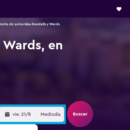
Renta de autos Islas Randalls y Wards
y Wards, en
Buscar
vie. 21/8
Mediodía