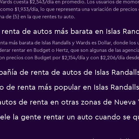
 y Wards cuesta $2,543/día en promedio. Los usuarios de mom
como $1,933/día, lo que representa una variación de precios 
 de {5} en la que rentes tu auto.
 renta de autos más barata en Islas Ran
Ver precios
nta más barata de Islas Randalls y Wards es Dollar, donde los
rar rentar en Budget o Hertz, que son algunas de las agencia
on precios con Budget por $2,154/día y con $2,206/día desde
pañía de renta de autos de Islas Randall
to de renta más popular en Islas Randall
Ver precios
autos de renta en otras zonas de Nueva 
ele la gente rentar un auto cuando se qu