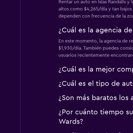
1 punto de renta
Rentar un auto en Islas Randalls
altos como $4,265/día y tan bajos 
dependen con frecuencia de la zona
Hertz
¿Cuál es la agencia de
Aceptable
6.1
En este momento, la agencia de re
27 opiniones
$1,930/día. También puedes conside
2 puntos de renta
usuarios recientemente encontrar
¿Cuál es la mejor com
Dollar
¿Cuál es el tipo de au
Aceptable
5.1
14 opiniones
¿Son más baratos los 
1 punto de renta
¿Por cuánto tiempo su
Wards?