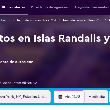
Últimas ofertas
Directorio de agencias
Preguntas frecuentes
s Unidos
Renta de autos en Nueva York
Renta de autos en Nueva York
os en Islas Randalls 
renta de autos con
el conductor:
25-26
vie. 14/8
Mediodía