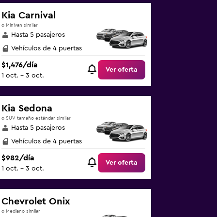
Kia Carnival
o Minivan similar
Hasta 5 pasajeros
Vehículos de 4 puertas
$1,476/día
Ver oferta
1 oct. - 3 oct.
Kia Sedona
o SUV tamaño estándar similar
Hasta 5 pasajeros
Vehículos de 4 puertas
$982/día
Ver oferta
1 oct. - 3 oct.
Chevrolet Onix
o Mediano similar