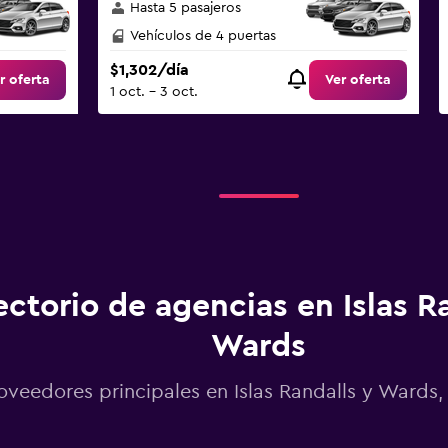
Hasta 5 pasajeros
Vehículos de 4 puertas
$1,302/día
r oferta
Ver oferta
1 oct. - 3 oct.
ectorio de agencias en Islas R
Wards
oveedores principales en Islas Randalls y Wards,