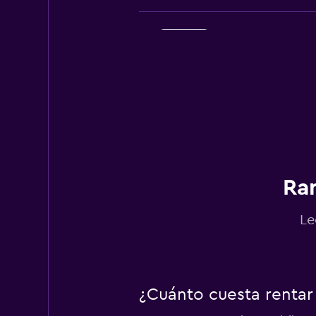
Enterprise Rent-A
1 punto de renta
Payless
Aceptable
6.9
Ran
13 opiniones
1 punto de renta
Le
Sixt
Aceptable
6.6
¿Cuánto cuesta rentar 
28 opiniones