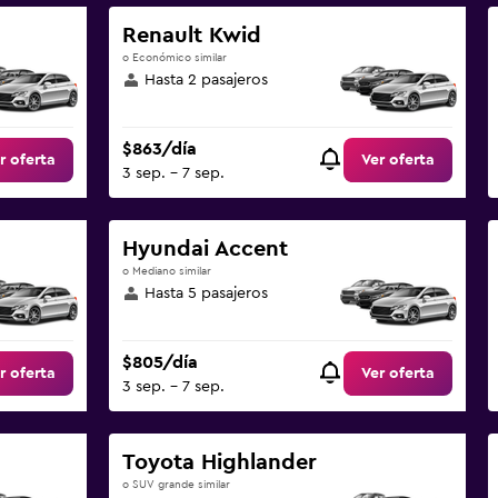
Renault Kwid
o Económico similar
Hasta 2 pasajeros
$863/día
r oferta
Ver oferta
3 sep. - 7 sep.
Hyundai Accent
o Mediano similar
Hasta 5 pasajeros
$805/día
r oferta
Ver oferta
3 sep. - 7 sep.
Toyota Highlander
o SUV grande similar