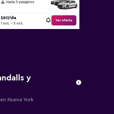
Hasta 5 pasajeros
$817/día
Ver oferta
1 oct. - 3 oct.
andalls y
 en Nueva York