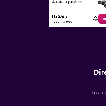
Hasta 5 pasajeros
$860/día
Ve
1 oct. - 3 oct.
Dir
Los pr