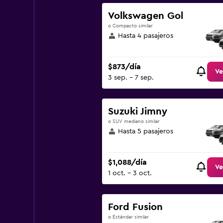
Volkswagen Gol
o Compacto similar
Hasta 4 pasajeros
$873/día
Ve
3 sep. - 7 sep.
Suzuki Jimny
o SUV mediano similar
Hasta 5 pasajeros
$1,088/día
Ve
1 oct. - 3 oct.
Ford Fusion
o Estándar similar