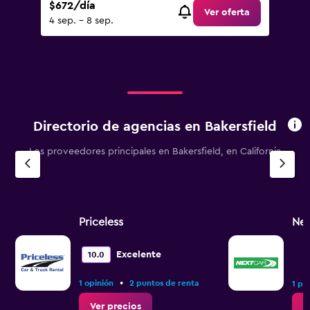
$672/día
Ver oferta
4 sep. - 8 sep.
Directorio de agencias en Bakersfield
Los proveedores principales en Bakersfield, en California
Priceless
Nex
Excelente
10.0
•
1 opinión
2 puntos de renta
1 pu
Ver precios
V