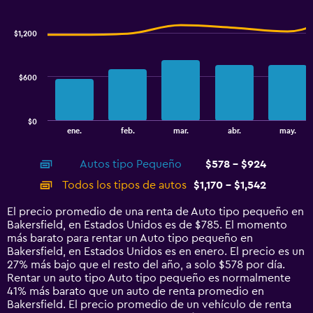
Combination
to
Chart
graphic.
chart
2.4.
with
$1,200
2
data
series.
$600
The
chart
has
$0
1
End
ene.
feb.
mar.
abr.
may.
of
X
interactive
axis
chart
Autos tipo Pequeño
$578 - $924
displaying
categories.
Todos los tipos de autos
$1,170 - $1,542
Range:
14
El precio promedio de una renta de Auto tipo pequeño en
categories.
Bakersfield, en Estados Unidos es de $785. El momento
The
más barato para rentar un Auto tipo pequeño en
chart
Bakersfield, en Estados Unidos es en enero. El precio es un
has
27% más bajo que el resto del año, a solo $578 por día.
1
Rentar un auto tipo Auto tipo pequeño es normalmente
Y
41% más barato que un auto de renta promedio en
axis
Bakersfield. El precio promedio de un vehículo de renta
displaying