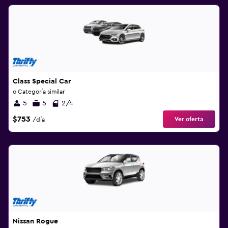
Class Special Car
o Categoría similar
5
5
2/4
$753
Ver oferta
/día
Nissan Rogue