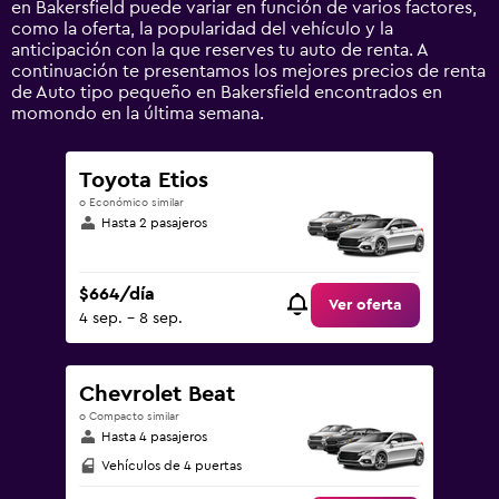
en Bakersfield puede variar en función de varios factores,
values.
como la oferta, la popularidad del vehículo y la
Range:
anticipación con la que reserves tu auto de renta. A
0
continuación te presentamos los mejores precios de renta
to
de Auto tipo pequeño en Bakersfield encontrados en
1800.
momondo en la última semana.
Toyota Etios
o Económico similar
Hasta 2 pasajeros
$664/día
Ver oferta
4 sep. - 8 sep.
Chevrolet Beat
o Compacto similar
Hasta 4 pasajeros
Vehículos de 4 puertas