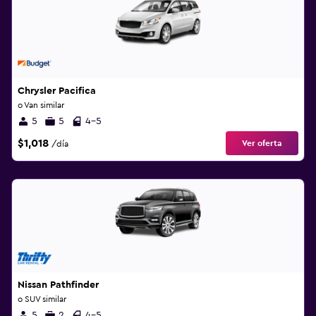
Chrysler Pacifica
o Van similar
5
5
4-5
$1,018
Ver oferta
/día
Nissan Pathfinder
o SUV similar
5
2
4-5