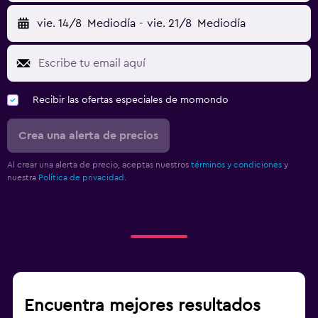
vie. 14/8
Mediodía
-
vie. 21/8
Mediodía
Recibir las ofertas especiales de momondo
Crea una alerta de precios
Al crear una alerta de precio, aceptas nuestros
términos y condiciones
y
nuestra
Política de privacidad.
Encuentra mejores resultados