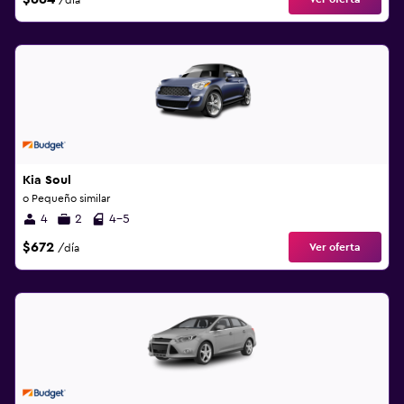
/día
Kia Soul
o Pequeño similar
4
2
4-5
$672
Ver oferta
/día