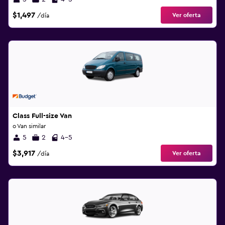
$1,497
Ver oferta
/día
Class Full-size Van
o Van similar
5
2
4-5
$3,917
Ver oferta
/día