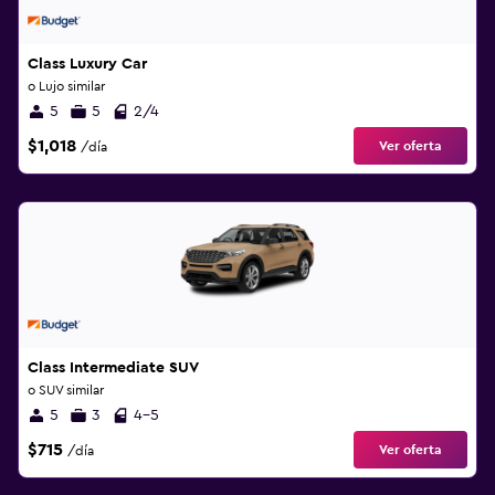
Class Luxury Car
o Lujo similar
5
5
2/4
$1,018
Ver oferta
/día
Class Intermediate SUV
o SUV similar
5
3
4-5
$715
Ver oferta
/día