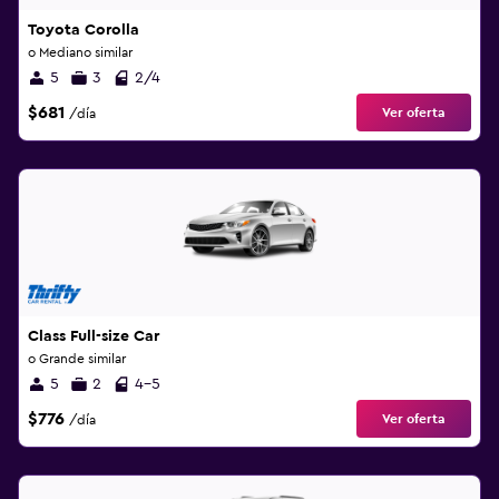
Toyota Corolla
o Mediano similar
5
3
2/4
$681
Ver oferta
/día
Class Full-size Car
o Grande similar
5
2
4-5
$776
Ver oferta
/día