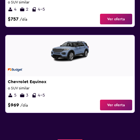
o SUV similar
4
2
4-5
$757
Ver oferta
/día
Chevrolet Equinox
o SUV similar
5
3
4-5
$969
Ver oferta
/día