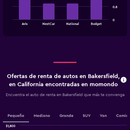
4
bars.
0.8
The
0
chart
End
Avis
NextCar
National
Budget
of
has
interactive
1
chart
X
axis
displaying
categories.
Range:
4
categories.
Ofertas de renta de autos en Bakersfield,
The
chart
en California encontradas en momondo
has
1
Encuentra el auto de renta en Bakersfield que más te convenga
Y
axis
displaying
values.
Pequeño
Mediano
Grande
SUV
Van
Camion
Range:
0
$1,800