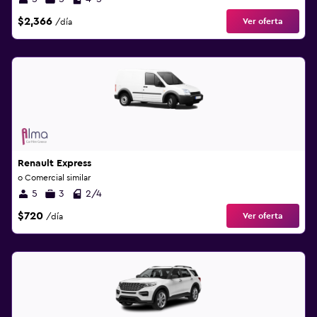
$2,366
Ver oferta
/día
Renault Express
o Comercial similar
5
3
2/4
$720
Ver oferta
/día