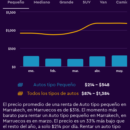
Pequeño
Mediano
Grande
SUV
Van
Camion
$1,500
Combination
Chart
graphic.
chart
with
$1,000
2
data
series.
$500
The
chart
has
$0
1
End
ene.
feb.
mar.
abr.
may.
of
X
interactive
axis
chart
Autos tipo Pequeño
$214 - $548
displaying
categories.
Todos los tipos de autos
$874 - $1,384
Range:
14
El precio promedio de una renta de Auto tipo pequeño en
categories.
Marrakech, en Marruecos es de $316. El momento más
The
barato para rentar un Auto tipo pequeño en Marrakech, en
chart
Marruecos es en marzo. El precio es un 33% más bajo que
has
el resto del año, a solo $214 por día. Rentar un auto tipo
1