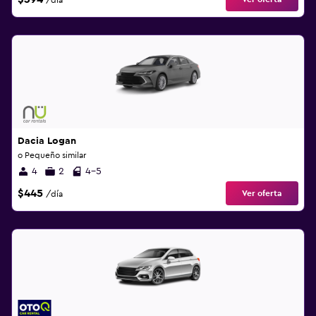
/día
Dacia Logan
o Pequeño similar
4
2
4-5
$445
Ver oferta
/día