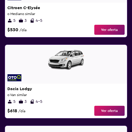
Citroen C-Elysée
o Mediano similar
5
3
4-5
$530
Ver oferta
/día
Dacia Lodgy
o Van similar
5
3
4-5
$618
Ver oferta
/día