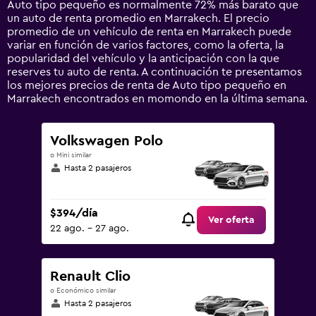
Auto tipo pequeño es normalmente 72% más barato que
Y
un auto de renta promedio en Marrakech. El precio
axis
promedio de un vehículo de renta en Marrakech puede
displaying
variar en función de varios factores, como la oferta, la
values.
popularidad del vehículo y la anticipación con la que
Range:
reserves tu auto de renta. A continuación te presentamos
0
los mejores precios de renta de Auto tipo pequeño en
to
Marrakech encontrados en momondo en la última semana.
1500.
Volkswagen Polo
o Mini similar
Hasta 2 pasajeros
$394/día
Ver oferta
22 ago. - 27 ago.
Renault Clio
o Económico similar
Hasta 2 pasajeros