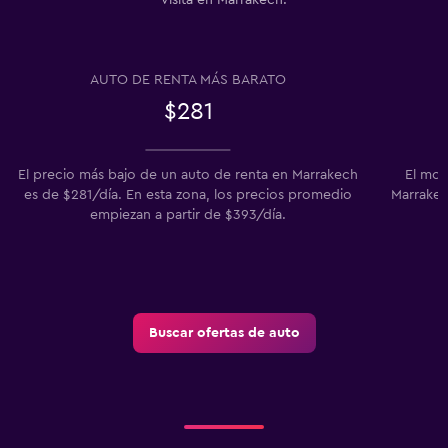
visita en Marrakech.
AUTO DE RENTA MÁS BARATO
$281
El precio más bajo de un auto de renta en Marrakech
El mod
es de $281/día. En esta zona, los precios promedio
Marrakech
empiezan a partir de $393/día.
Buscar ofertas de auto