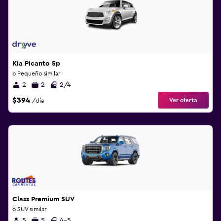
Kia Picanto 5p
o Pequeño similar
2
2
2/4
$394
Ver oferta
/día
Class Premium SUV
o SUV similar
5
5
4-5