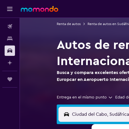
Renta de autos
Renta de autos en Sudáfri
Vuelos
Alojamientos
Autos de re
Autos
Internacion
Planifica con IA
Busca y compara excelentes ofert
Trips
Europcar en Aeropuerto Internac
Entrega en el mismo punto
Edad d