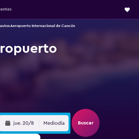
uentes
autos Aeropuerto Internacional de Cancún
eropuerto
Buscar
jue. 20/8
Mediodía