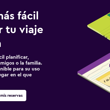
ás fácil
 tu viaje
n
l planificar,
migos o la familia.
onible para su uso
gar en el que
mis reservas