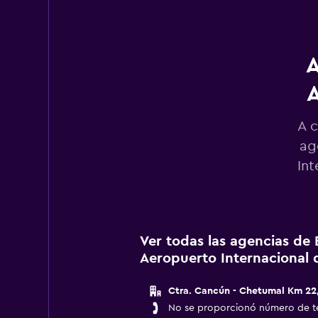
0
to
2400.
A
A c
ag
Int
Ver todas las agencias de
Aeropuerto Internacional
Ctra. Cancún - Chetumal Km 22,
No se proporcionó número de t