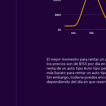
$1,600
2
data
series.
$800
The
chart
has
$0
1
End
ene.
feb.
of
X
interactive
axis
chart
displaying
categories.
Range:
14
El mejor momento para rentar un a
categories.
los precios son de $153 por día e
The
renta de un auto tipo Auto tipo p
chart
más barato para rentar un auto ti
has
Sin embargo, todavía puedes encon
1
dependiendo del día en que reser
Y
axis
displaying
values.
Range: