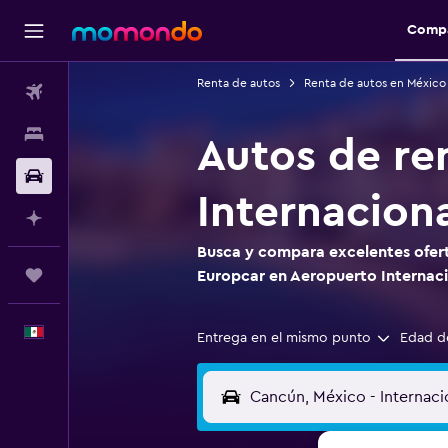
Compa
Renta de autos
Renta de autos en México
Vuelos
Alojamientos
Autos de re
Autos
Internacion
Planifica con IA
Busca y compara excelentes ofert
Trips
Europcar en Aeropuerto Internac
Español
Entrega en el mismo punto
Edad d