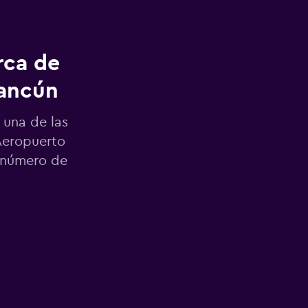
rca de
Cancún
 una de las
Aeropuerto
l número de