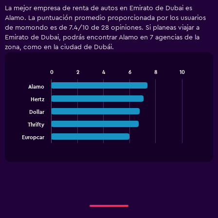
La mejor empresa de renta de autos en Emirato de Dubai es
Alamo. La puntuación promedio proporcionada por los usuarios
de momondo es de 7.4/10 de 28 opiniones. Si planeas viajar a
Emirato de Dubai, podrás encontrar Alamo en 7 agencias de la
zona, como en la ciudad de Dubái.
0
2
4
6
8
10
Bar
Chart
graphic.
chart
Alamo
with
Hertz
5
bars.
Dollar
Thrifty
The
chart
Europcar
End
of
has
interactive
1
chart
X
axis
displaying
categories.
Range:
5