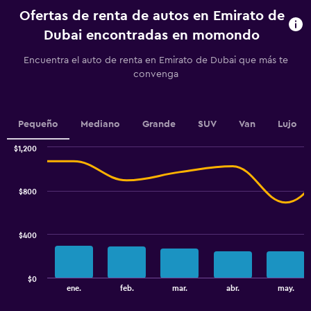
categories.
Ofertas de renta de autos en Emirato de
The
chart
Dubai encontradas en momondo
has
1
Encuentra el auto de renta en Emirato de Dubai que más te
Y
convenga
axis
displaying
values.
Range:
Pequeño
Mediano
Grande
SUV
Van
Lujo
0
to
$1,200
Combination
100.
Chart
graphic.
chart
with
$800
2
data
series.
$400
The
chart
has
$0
1
End
ene.
feb.
mar.
abr.
may.
of
X
interactive
axis