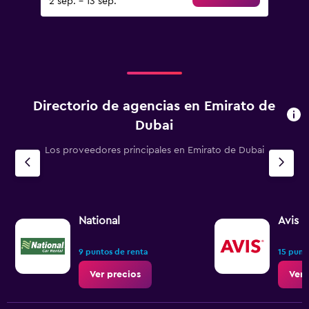
2 sep. - 13 sep.
Directorio de agencias en Emirato de
Dubai
Los proveedores principales en Emirato de Dubai
National
Avis
9 puntos de renta
15 punt
Ver precios
Ver 