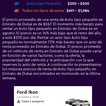
chart
Autos tipo Pequeño
$230 - $300
displaying
categories.
Todos los tipos de autos
$691 - $1,084
Range:
14
El precio promedio de una renta de Auto tipo pequeño en
categories.
Emirato de Dubai es de $267. El momento más barato para
The
rentar un Auto tipo pequeño en Emirato de Dubai es en
chart
agosto. El precio es un 14% más bajo que el resto del año,
has
a solo $230 por día. Rentar un auto tipo Auto tipo
1
pequeño es normalmente 73% más barato que un auto de
Y
renta promedio en Emirato de Dubai. El precio promedio
axis
de un vehículo de renta en Emirato de Dubai puede variar
displaying
en función de varios factores, como la oferta, la
values.
popularidad del vehículo y la anticipación con la que
Range:
reserves tu auto de renta. A continuación te presentamos
0
los mejores precios de renta de Auto tipo pequeño en
to
Emirato de Dubai encontrados en momondo en la última
1200.
semana.
Ford Ikon
o Económico similar
Hasta 2 pasajeros