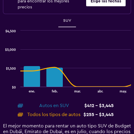
para encontrar los mejores
Elige las fechas
precios
SUV
$4,500
Combination
Chart
graphic.
chart
with
$3,000
2
data
series.
$1,500
The
chart
has
$0
1
End
ene.
feb.
mar.
abr.
may.
of
X
interactive
axis
chart
Autos en SUV
$412 - $3,445
displaying
categories.
Todos los tipos de autos
$255 - $3,445
Range:
14
El mejor momento para rentar un auto tipo SUV de Budget
categories.
en Dubái, Emirato de Dubai, es en julio, cuando los precios