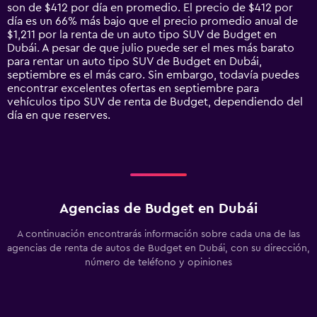
The
son de $412 por día en promedio. El precio de $412 por
chart
día es un 66% más bajo que el precio promedio anual de
has
$1,211 por la renta de un auto tipo SUV de Budget en
1
Dubái. A pesar de que julio puede ser el mes más barato
Y
para rentar un auto tipo SUV de Budget en Dubái,
axis
septiembre es el más caro. Sin embargo, todavía puedes
displaying
encontrar excelentes ofertas en septiembre para
values.
vehículos tipo SUV de renta de Budget, dependiendo del
Range:
día en que reserves.
0
to
4500.
Agencias de Budget en Dubái
A continuación encontrarás información sobre cada una de las
agencias de renta de autos de Budget en Dubái, con su dirección,
número de teléfono y opiniones