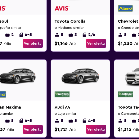
Soul
Toyota Corolla
Chevrolet
queño similar
o Mediano similar
o Grande sim
2
4-5
5
3
2/4
5
7
$1,146
$1,230
Ver oferta
Ver oferta
/día
/día
/d
san Maxima
Audi A4
Toyota T
o similar
o Lujo similar
o Camioneta
5
4-5
5
5
4-5
5
337
$1,721
$1,315
Ver oferta
Ver oferta
/día
/día
/dí