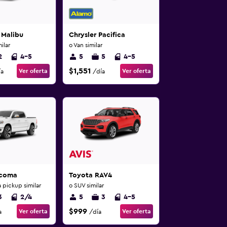
 Malibu
Chrysler Pacifica
ilar
o Van similar
2
4-5
5
5
4-5
$1,551
Ver oferta
Ver oferta
ía
/día
acoma
Toyota RAV4
 pickup similar
o SUV similar
3
2/4
5
3
4-5
$999
Ver oferta
Ver oferta
a
/día