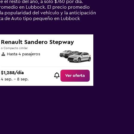
el resto del año, a solo $760 por día.
promedio en Lubbock. El precio promedio
a popularidad del vehículo y la anticipación
enta de Auto tipo pequeño en Lubbock
Renault Sandero Stepway
o Compacto similar
Hasta 4 pasajeros
$1,288/día
Ver oferta
4 sep. - 8 sep.