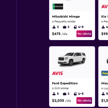
Mitsubishi Mirage
Kia 
o Pequeño similar
o Pe
2
2
4-5
4
$675
$95
Ver oferta
/día
Ford Expedition
Nis
o SUV similar
o Luj
5
2
4-5
5
$2,035
$1,
Ver oferta
/día