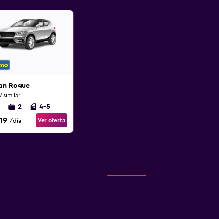
san Rogue
 similar
2
4-5
319
Ver oferta
/día