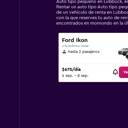
categories.
Auto tipo pequeño en Lubbock, en E
The
Rentar un auto tipo Auto tipo pe
chart
de un vehículo de renta en Lubbock
has
con la que reserves tu auto de re
1
encontrados en momondo en la úl
Y
axis
displaying
Ford Ikon
values.
o Económico similar
Range:
Hasta 2 pasajeros
0
to
2400.
$675/día
Ve
4 sep. - 8 sep.