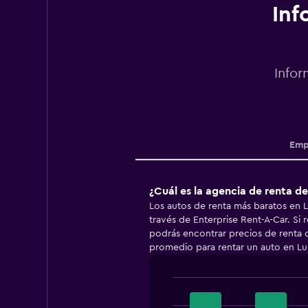
Inf
Infor
Emp
¿Cuál es la agencia de renta 
Los autos de renta más baratos en
través de Enterprise Rent-A-Car. Si 
podrás encontrar precios de renta d
promedio para rentar un auto en Lu
Bar
Chart
graphic.
chart