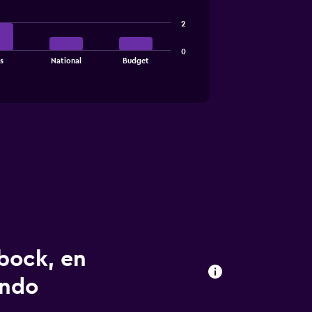
2
0
s
National
Budget
bock, en
ondo