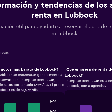
ormación y tendencias de los 
renta en Lubbock
mación útil para ayudarte a reservar el auto de r
en Lubbock.
resas
de autos más barata de Lubbock?
¿Qué empresa de renta de
 Lubbock se encuentran generalmente a
Lubbock?
reservas con Enterprise Rent-A-Car,
Enterprise Rent-A-Car es la 
e autos por tan solo $929/día. El precio
Lubbock, con 5 agencias.
bbock es de $1,072/día.
$600
Bar
Chart
graphic.
chart
$400