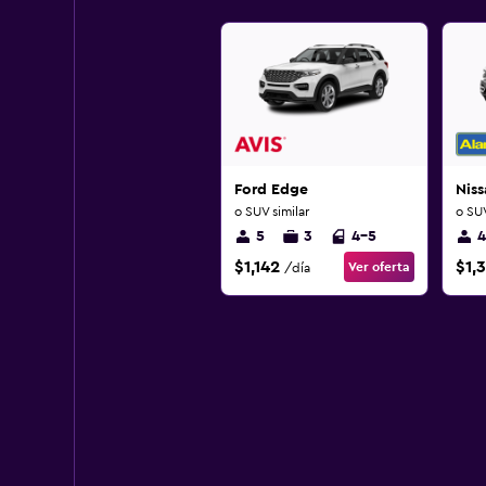
Ford Edge
Nis
o SUV similar
o SUV
5
3
4-5
4
$1,142
$1,
Ver oferta
/día