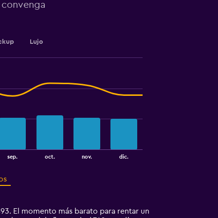
e convenga
ckup
Lujo
sep.
oct.
nov.
dic.
os
93. El momento más barato para rentar un