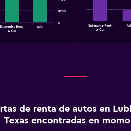
with
4
bars.
$200
The
0
Enterprise Rent-
Avi
Enterprise Rent-
Avis
chart
End
A-Car
A-Car
of
has
interactive
1
chart
X
axis
displaying
categories.
Range:
4
categories.
The
chart
has
1
Y
rtas de renta de autos en Lub
axis
displaying
Texas encontradas en mom
values.
Range: