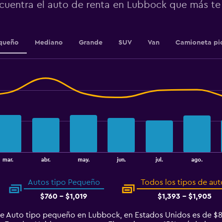
0
cuentra el auto de renta en Lubbock que más t
to
6.
queño
Mediano
Grande
SUV
Van
Camioneta pi
mar.
abr.
may.
jun.
jul.
ago.
Autos tipo Pequeño
Todos los tipos de aut
$760 - $1,019
$1,393 - $1,905
de Auto tipo pequeño en Lubbock, en Estados Unidos es de $8