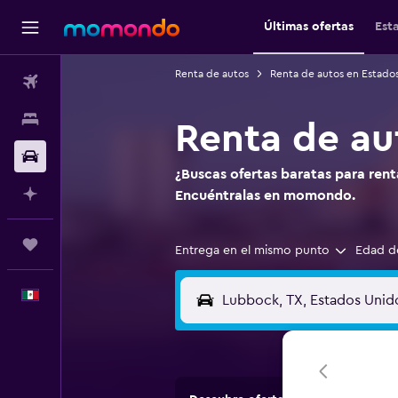
Últimas ofertas
Est
Renta de autos
Renta de autos en Estado
Vuelos
Alojamientos
Renta de au
Autos
¿Buscas ofertas baratas para ren
Planifica con IA
Encuéntralas en momondo.
Trips
Entrega en el mismo punto
Edad d
Español