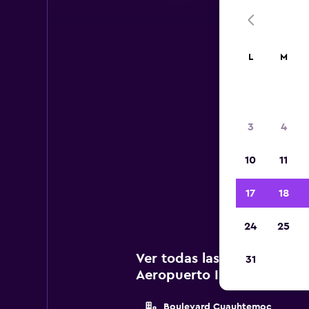
L
M
3
4
A c
10
11
a
In
17
18
24
25
Ver todas las agencias de
31
Aeropuerto Internacional 
Boulevard Cuauhtemoc