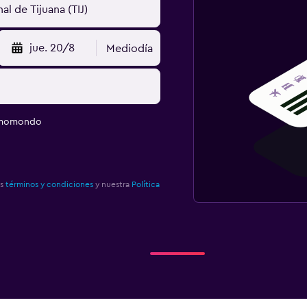
jue. 20/8
Mediodía
e momondo
os
términos y condiciones
y nuestra
Política