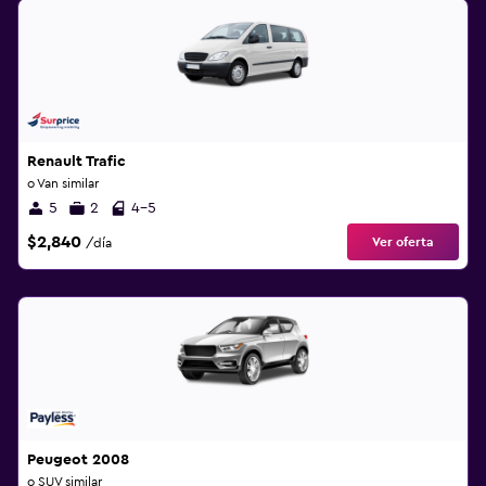
Renault Trafic
o Van similar
5
2
4-5
$2,840
Ver oferta
/día
Peugeot 2008
o SUV similar