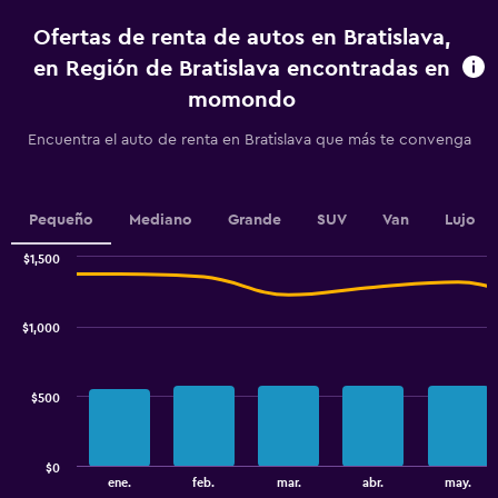
categories.
Ofertas de renta de autos en Bratislava,
The
chart
en Región de Bratislava encontradas en
has
momondo
1
Y
Encuentra el auto de renta en Bratislava que más te convenga
axis
displaying
values.
Range:
Pequeño
Mediano
Grande
SUV
Van
Lujo
0
to
$1,500
7.5.
Combination
Chart
graphic.
chart
with
$1,000
2
data
series.
$500
The
chart
has
$0
1
End
ene.
feb.
mar.
abr.
may.
of
X