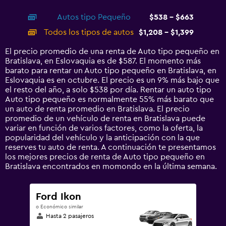
interactive
axis
chart
Autos tipo Pequeño
$538 - $663
displaying
categories.
Todos los tipos de autos
$1,208 - $1,399
Range:
14
El precio promedio de una renta de Auto tipo pequeño en
categories.
Bratislava, en Eslovaquia es de $587. El momento más
The
barato para rentar un Auto tipo pequeño en Bratislava, en
chart
Eslovaquia es en octubre. El precio es un 9% más bajo que
has
el resto del año, a solo $538 por día. Rentar un auto tipo
1
Auto tipo pequeño es normalmente 55% más barato que
Y
un auto de renta promedio en Bratislava. El precio
axis
promedio de un vehículo de renta en Bratislava puede
displaying
variar en función de varios factores, como la oferta, la
values.
popularidad del vehículo y la anticipación con la que
Range:
reserves tu auto de renta. A continuación te presentamos
0
los mejores precios de renta de Auto tipo pequeño en
to
Bratislava encontrados en momondo en la última semana.
1500.
Ford Ikon
o Económico similar
Hasta 2 pasajeros