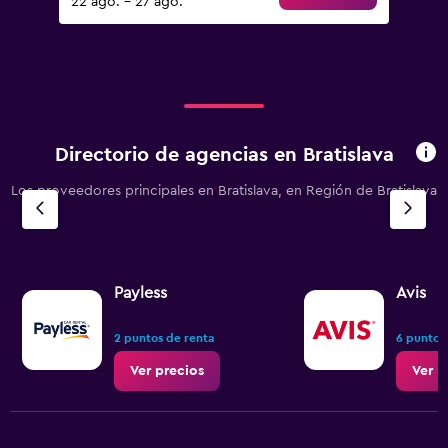
22 ago. - 27 ago.
Directorio de agencias en Bratislava
Los proveedores principales en Bratislava, en Región de Bratislava
Payless
Avis
2 puntos de renta
6 puntos
Ver precios
Ver p