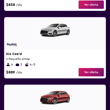
$838
Ver oferta
/día
Kia Cee'd
o Pequeño similar
4
2
4-5
$889
Ver oferta
/día