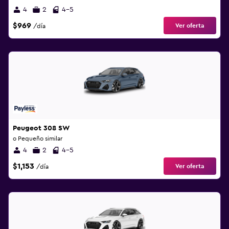
4
2
4-5
$969
Ver oferta
/día
Peugeot 308 SW
o Pequeño similar
4
2
4-5
$1,153
Ver oferta
/día