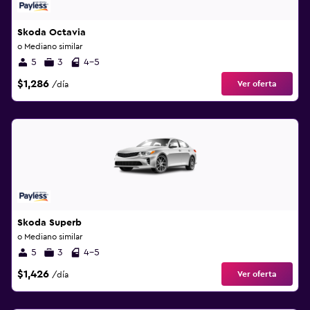
Skoda Octavia
o Mediano similar
5
3
4-5
$1,286
Ver oferta
/día
Skoda Superb
o Mediano similar
5
3
4-5
$1,426
Ver oferta
/día