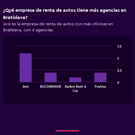
¿Qué empresa de renta de autos tiene más agencias en
Bratislava?
Avis es la empresa de renta de autos con más oficinas en
Bratislava, con 6 agencias.
7.5
Bar
Chart
graphic.
chart
5
with
4
2.5
bars.
The
0
Avis
BUCHBINDER
Barkro Rent A
Payless
chart
End
Car
of
has
interactive
1
chart
X
axis
displaying
categories.
Range:
4