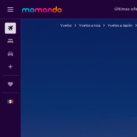
Últimas of
Vuelos
Vuelos a Asia
Vuelos a Japón
Vuelos
Alojamientos
Autos
Planifica con IA
Trips
Español