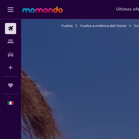
Últimas of
Vuelos
Vuelos a América del Norte
Vu
Vuelos
Alojamientos
Autos
Planifica con IA
Trips
Español