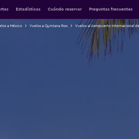
ertas
Estadísticas
Cuándo reservar
Preguntas frecuentes
elos a México
Vuelos a Quintana Roo
Vuelos al Aeropuerto Internacional 