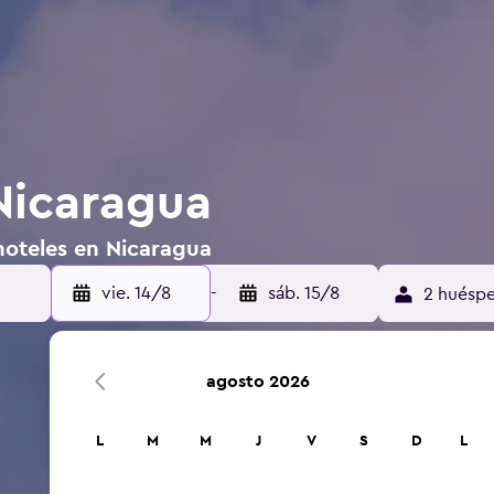
Nicaragua
hoteles en Nicaragua
vie. 14/8
-
sáb. 15/8
2 huéspe
agosto 2026
L
M
M
J
V
S
D
L