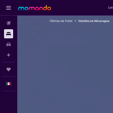
Lo
Ofertas de hotel
Hoteles en Nicaragua
Vuelos
Alojamientos
Autos
Planifica con IA
Trips
Español