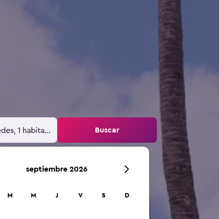
Buscar
des, 1 habitación
septiembre 2026
M
M
J
V
S
D