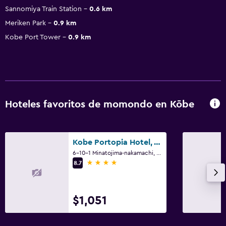
Sannomiya Train Station
0.6 km
Meriken Park
0.9 km
Kobe Port Tower
0.9 km
Hoteles favoritos de momondo en Kōbe
Kobe Portopia Hotel, WorldHotels Elite
6-10-1 Minatojima-nakamachi, Chuo, Kōbe
4 estrellas
8.7
$1,051