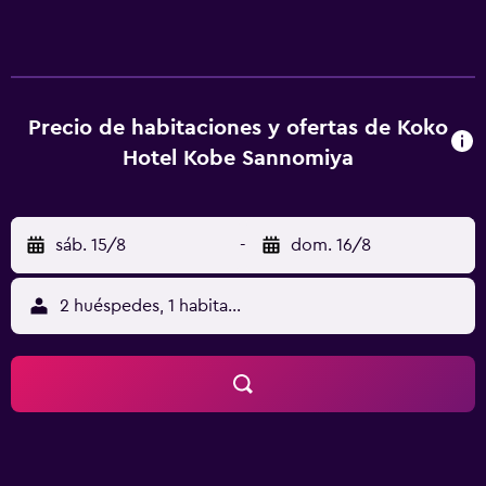
de bañera profunda y cabezal de ducha tipo lluvia. Las
comodidades incluyen escritorio, cortinas blackout y
teléfono. Servicios Aprovecha los prácticos servicios que
se te ofrecen, como acceso a internet por wifi gratuito,
servicios de concierge o una máquina expendedora.
Precio de habitaciones y ofertas de Koko
Ubicación del establecimiento Con una ubicación céntrica
Hotel Kobe Sannomiya
en Kobe, Hotel Trusty Kobe Kyukyoryuchi se encuentra a
cinco minutos en auto de Parque Meriken y Torre de Kobe.
Hospédate en este hotel y estarás a 1,4 km de Santuario de
sáb. 15/8
-
dom. 16/8
Ikuta, así como a 1,9 km de Jardín Sorakuen. Para Comer
Tienes un restaurante y una cafetería a tu disposición para
comer algo en este hotel. Disfruta de tu bebida favorita en
2 huéspedes, 1 habitación
el Bar. Todos los días, de 07:00 a 10:00, se sirve un
desayuno buffet con cargo. Renovaciones Las siguientes
instalaciones o servicios permanecerán sin abrir del 25 de
Octubre de 2021 al 1 de Marzo de 2022 (fechas sujetas a
cambios): Restaurante Cargos Opcionales Los siguientes
cargos y depósitos se pagan directamente en el