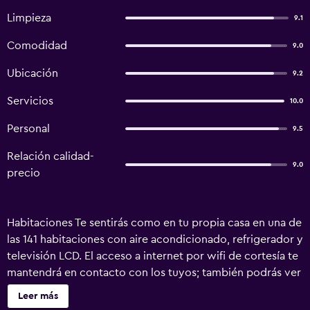
Limpieza
9.1
Comodidad
9.0
Ubicación
9.2
Servicios
10.0
Personal
9.5
Relación calidad-
9.0
precio
Habitaciones Te sentirás como en tu propia casa en una de
las 141 habitaciones con aire acondicionado, refrigerador y
televisión LCD. El acceso a internet por wifi de cortesía te
mantendrá en contacto con los tuyos; también podrás ver
tu programa favorito en la televisión con canales vía
Leer más
satélite. El cuarto de baño con bañera con ducha dispone